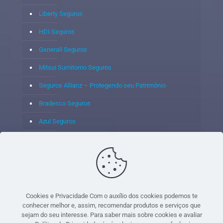
Liberty Seguros
HDI Seguros
Generali Seguros
Mitsui Sumitomo Seguros
Seguros Allianz – Protegendo seu Patrimônio
Bradesco Seguros
Azul Seguros
Itaú Seguros
Porto Seguro
Cookies e Privacidade Com o auxílio dos cookies podemos te
conhecer melhor e, assim, recomendar produtos e serviços que
sejam do seu interesse. Para saber mais sobre cookies e avaliar