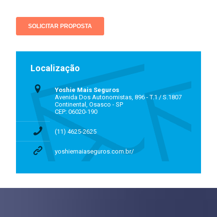
Localização
Yoshie Mais Seguros
Avenida Dos Autonomistas, 896 - T.1 / S.1807
Continental, Osasco - SP
CEP: 06020-190
(11) 4625-2625
yoshiemaiaseguros.com.br/