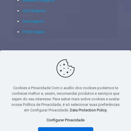
Bradesco Seguros
Azul Seguros
Itaú Seguros
Porto Seguro
© 2020 - Yoshie & Maia Corretora de Seguros Ltda - CNPJ:
05.459.716/0001-75 - SUSEP: 100637106 AV DOS
AUTONOMISTAS, 900, SALA 1807 EDIF SANTORINI ANDAR 18
PAVIMENTO - CEP 06.020-012 - VILA YARA - OSASCO - UF SP -
Cookies e Privacidade Com o auxílio dos cookies podemos te
TELEFONE - (11) 8251-9266
conhecer melhor e, assim, recomendar produtos e serviços que
sejam do seu interesse. Para saber mais sobre cookies e avaliar
nossa Política de Privacidade, é só selecionar suas preferências
em Configurar Privacidade.
Data Protection Policy
.
gtag('event', 'purchase', { 'transaction_id': 't_12345', 'currency': 'USD', 'value':
Configurar Privacidade
1.23, user_data: { email_address: 'johnsmith@email.com', phone_number:
'1234567890', address: { first_name: 'john', last_name: 'smith', city: