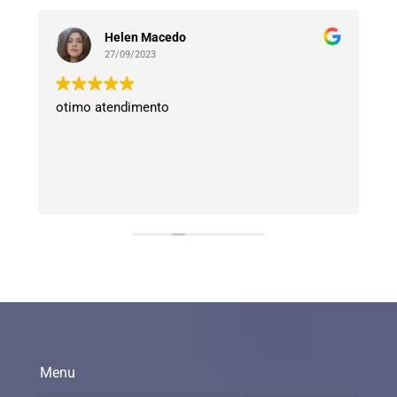
Helen Macedo
27/09/2023
otimo atendimento
n
Menu