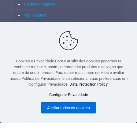
Bradesco Seguros
Azul Seguros
Itaú Seguros
Porto Seguro
Cookies e Privacidade Com o auxílio dos cookies podemos te
conhecer melhor e, assim, recomendar produtos e serviços que
sejam do seu interesse. Para saber mais sobre cookies e avaliar
© 2020 - Yoshie & Maia Corretora de Seguros Ltda - CNPJ:
nossa Política de Privacidade, é só selecionar suas preferências em
05.459.716/0001-75 - SUSEP: 100637106 AV DOS
Configurar Privacidade.
Data Protection Policy
.
AUTONOMISTAS, 900, SALA 1807 EDIF SANTORINI ANDAR 18
Configurar Privacidade
PAVIMENTO - CEP 06.020-012 - VILA YARA - OSASCO - UF SP -
TELEFONE - (11) 8251-9266
Aceitar todos os cookies
gtag('event', 'purchase', { 'transaction_id': 't_12345', 'currency': 'USD', 'value': 1.23,
user_data: { email_address: 'johnsmith@email.com', phone_number: