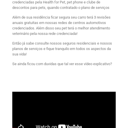
credenciadas pela Health for Pet, pet phone e clube de
descontos para pets, quando contratado o plano de serviços
Além de sua residência ficar segura seu carro terá 3 revisões
anuais gratuitas em nossas redes de centros automotivos
credenciados. Além disso seu pet terá o melhor atendimento
veterinário pela nossa rede credenciada!
Então já sabe consulte nossos seguros residenciais e nossos
planos de serviços e fique tranquilo em todos os aspectos da
sua vida!
Se ainda ficou com duvidas que tal ver esse vídeo explicativo?