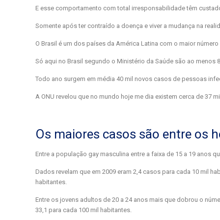
E esse comportamento com total irresponsabilidade têm custado
Somente após ter contraído a doença e viver a mudança na reali
O Brasil é um dos países da América Latina com o maior número 
Só aqui no Brasil segundo o Ministério da Saúde são ao menos 88
Todo ano surgem em média 40 mil novos casos de pessoas infec
A ONU revelou que no mundo hoje me dia existem cerca de 37 mi
Os maiores casos são entre os 
Entre a população gay masculina entre a faixa de 15 a 19 anos qu
Dados revelam que em 2009 eram 2,4 casos para cada 10 mil habi
habitantes.
Entre os jovens adultos de 20 a 24 anos mais que dobrou o núm
33,1 para cada 100 mil habitantes.