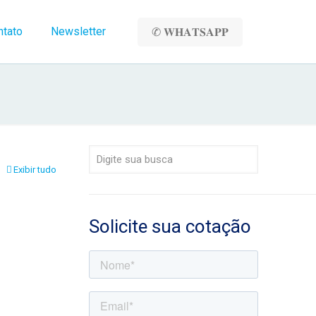
ntato
Newsletter
✆ 𝐖𝐇𝐀𝐓𝐒𝐀𝐏𝐏
Exibir tudo
Solicite sua cotação