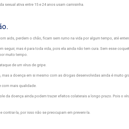
a sexual ativa entre 15 e 24 anos usam camisinha.
ão.
m aids, perdem o chão, ficam sem rumo na vida por algum tempo, até enten
seguir, mas é para toda vida, pois ela ainda não tem cura. Sem esse coquete
por muito tempo.
taque de um vírus de gripe.
e, mas a doença em si mesmo com as drogas desenvolvidas ainda é muito gr
e com mais qualidade.
e da doença ainda podem trazer efeitos colaterais a longo prazo. Pois o ví
ontrai-la, por isso não se preocupam em preveni-la.