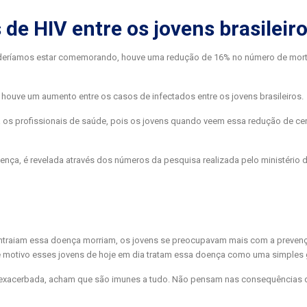
de HIV entre os jovens brasileiro
oderíamos estar comemorando, houve uma redução de 16% no número de mort
 houve um aumento entre os casos de infectados entre os jovens brasileiros.
os profissionais de saúde, pois os jovens quando veem essa redução de cer
nça, é revelada através dos números da pesquisa realizada pelo ministério 
ntraiam essa doença morriam, os jovens se preocupavam mais com a prevenç
e motivo esses jovens de hoje em dia tratam essa doença como uma simples 
a exacerbada, acham que são imunes a tudo. Não pensam nas consequências 