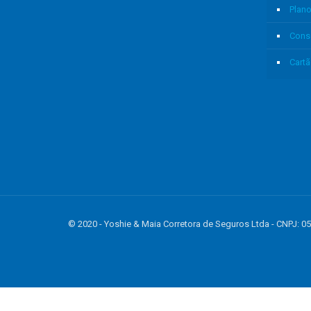
Plan
Cons
Cartã
© 2020 - Yoshie & Maia Corretora de Seguros Ltda - CNPJ
gtag('event', 'purchase', { 'transaction_id': 't_12345', 'currency': 'USD', 'valu
region: 'ca', postal_code: '94025', country: 'usa', }, }, items: [{ item_name: 'foo', 