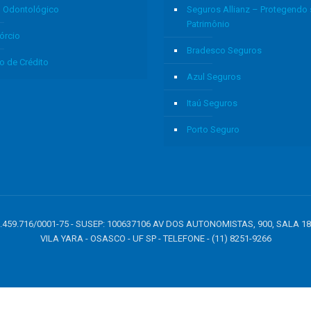
o Odontológico
Seguros Allianz – Protegendo
Patrimônio
órcio
Bradesco Seguros
o de Crédito
Azul Seguros
Itaú Seguros
Porto Seguro
: 05.459.716/0001-75 - SUSEP: 100637106 AV DOS AUTONOMISTAS, 900, SALA 1
VILA YARA - OSASCO - UF SP - TELEFONE - (11) 8251-9266
e': 1.23, user_data: { email_address: 'johnsmith@email.com', phone_number: '123456
quantity: 5, price: 123.45, item_category: 'bar', item_brand : 'baz', }], });