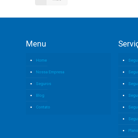
Menu
Servi
Home
Segu
Nossa Empresa
Segu
Seguros
Segu
Blog
Segu
Contato
Segu
Segu
Plano