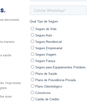
s.
es decorrente
ta maneira
da saúde.
ão. Hoje esses
gripe.
das suas