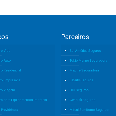
ços
Parceiros
ro Vida
Sul América Seguros
ro Auto
Tokio Marine Seguradora
ro Residencial
Mapfre Seguradora
ro Empresarial
Liberty Seguros
ro Viagem
HDI Seguros
ro para Equipamentos Portáteis
Generali Seguros
 Previdência
Mitsui Sumitomo Seguros