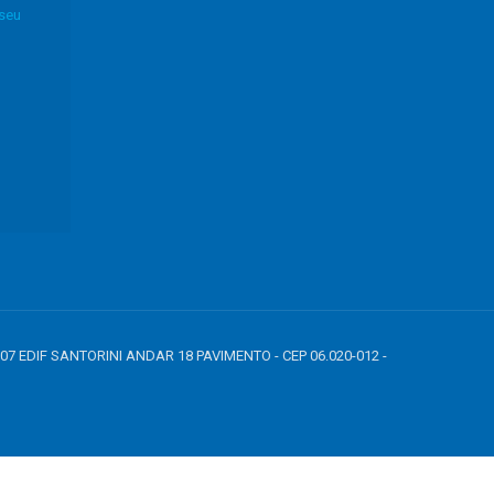
 seu
807 EDIF SANTORINI ANDAR 18 PAVIMENTO - CEP 06.020-012 -
7890', address: { first_name: 'john', last_name: 'smith', city: 'menlopark',