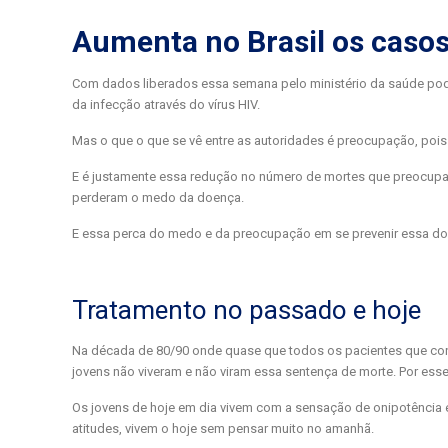
Aumenta no Brasil os casos 
Com dados liberados essa semana pelo ministério da saúde p
da infecção através do vírus HIV.
Mas o que o que se vê entre as autoridades é preocupação, pois
E é justamente essa redução no número de mortes que preocupa 
perderam o medo da doença.
E essa perca do medo e da preocupação em se prevenir essa doe
Tratamento no passado e hoje
Na década de 80/90 onde quase que todos os pacientes que co
jovens não viveram e não viram essa sentença de morte. Por ess
Os jovens de hoje em dia vivem com a sensação de onipotênci
atitudes, vivem o hoje sem pensar muito no amanhã.