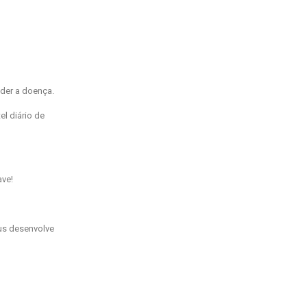
der a doença.
l diário de
ave!
rus desenvolve