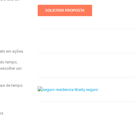
stir em ações.
o do tempo,
e escolher um
mais de tempo
is