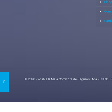
Plan
Cons
Cartã
© 2020 - Yoshie & Maia Corretora de Seguros Ltda - CNPJ
gtag('event', 'purchase', { 'transaction_id': 't_12345', 'currency': 'USD', 'valu
region: 'ca', postal_code: '94025', country: 'usa', }, }, items: [{ item_name: 'foo', 