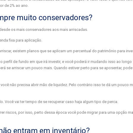
lor de 2% ao ano.
empre muito conservadores?
o desde os mais conservadores aos mais arriscadas.
nda fixa para aplicação.
riscar, existem planos que se aplicam um percentual do patrimônio para inve
o perfil de fundo em que irá investir, e você poderá ir mudando isso ao long
oderá se arriscar um pouco mais. Quando estiver perto para se aposentar, pod
você não precisa abrir mão de liquidez. Pelo contrário isso te dá um pouco 
do. Você vai ter tempo de se recuperar caso haja algum tipo de perca.
rer riscos, por isso, perto dessa época você pode migrar para uma opção ma
 não entram em inventário?