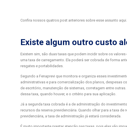
Confira nossos quatros post anteriores sobre esse assunto aqui
Existe algum outro custo a
Existem sim, são duas taxas que podem incidir sobre os valores 
uma taxa de carregamento. Ela poderá ser cobrada de forma ante
resgates e portabilidades.
Segundo a Fenaprevi que monitora e organiza esses investimento
administrativas e para comercialização dos planos, despesas 
de escritório, manutenção de sistemas, corretagem entre outras
dessa taxa, quando houver, e o critério para sua aplicação.
Já a segunda taxa cobrada é a de administração do investimento,
recursos da reserva previdenciária. Quando olhar para a taxa de
previdenciária, a taxa de administração já estará considerada.
É muito importante prestar atenção nas taxas, pois elas vão impac