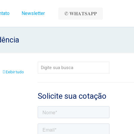
ntato
Newsletter
✆ 𝐖𝐇𝐀𝐓𝐒𝐀𝐏𝐏
dência
Exibir tudo
Solicite sua cotação