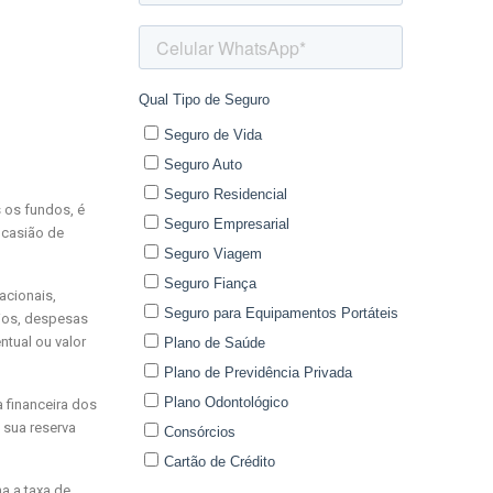
 os fundos, é
ocasião de
acionais,
ios, despesas
tual ou valor
 financeira dos
 sua reserva
ha a taxa de