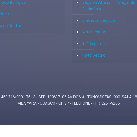
o Odontológico
Seguros Allianz – Protegendo
Patrimônio
órcio
Bradesco Seguros
o de Crédito
Azul Seguros
Itaú Seguros
Porto Seguro
: 05.459.716/0001-75 - SUSEP: 100637106 AV DOS AUTONOMISTAS, 900, SALA 1
VILA YARA - OSASCO - UF SP - TELEFONE - (11) 8251-9266
e': 1.23, user_data: { email_address: 'johnsmith@email.com', phone_number: '123456
quantity: 5, price: 123.45, item_category: 'bar', item_brand : 'baz', }], });