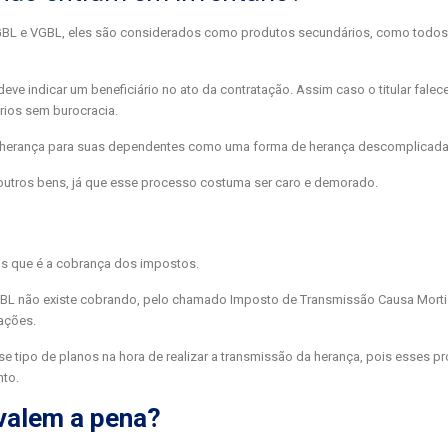
GBL e VGBL, eles são considerados como produtos secundários, como todos
eve indicar um beneficiário no ato da contratação. Assim caso o titular falece
rios sem burocracia.
 herança para suas dependentes como uma forma de herança descomplicada
 outros bens, já que esse processo costuma ser caro e demorado.
os que é a cobrança dos impostos.
BL não existe cobrando, pelo chamado Imposto de Transmissão Causa Mort
oações.
e tipo de planos na hora de realizar a transmissão da herança, pois esses p
nto.
 valem a pena?