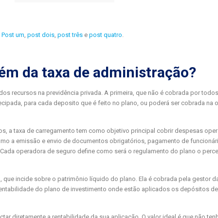
.
Post um
,
post dois
,
post três
e
post quatro
.
lém da taxa de administração?
dos recursos na previdência privada. A primeira, que não é cobrada por todos
cipada, para cada deposito que é feito no plano, ou poderá ser cobrada na 
s, a taxa de carregamento tem como objetivo principal cobrir despesas oper
como a emissão e envio de documentos obrigatórios, pagamento de funcionár
. Cada operadora de seguro define como será o regulamento do plano o percen
 que incide sobre o patrimônio líquido do plano. Ela é cobrada pela gestor da
 rentabilidade do plano de investimento onde estão aplicados os depósitos de
tar diretamente a rentabilidade da sua aplicação. O valor ideal é que não ten