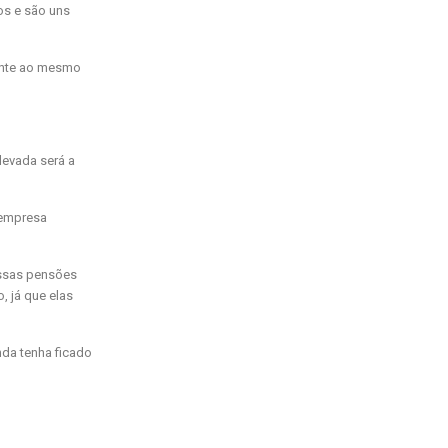
os e são uns
lente ao mesmo
levada será a
 empresa
essas pensões
, já que elas
da tenha ficado