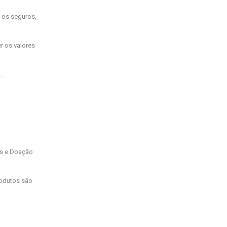
 os seguros,
r os valores
.
is e Doação
rodutos são