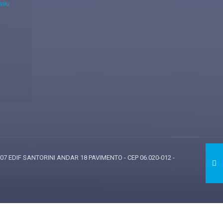
 seu
807 EDIF SANTORINI ANDAR 18 PAVIMENTO - CEP 06.020-012 -
7890', address: { first_name: 'john', last_name: 'smith', city: 'menlopark',