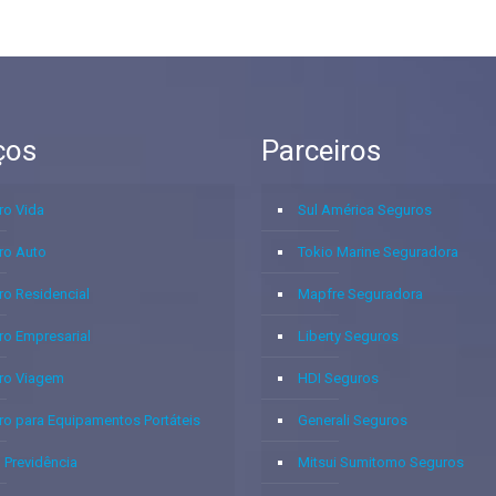
ços
Parceiros
ro Vida
Sul América Seguros
ro Auto
Tokio Marine Seguradora
ro Residencial
Mapfre Seguradora
ro Empresarial
Liberty Seguros
ro Viagem
HDI Seguros
ro para Equipamentos Portáteis
Generali Seguros
 Previdência
Mitsui Sumitomo Seguros