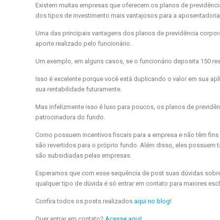
Existem muitas empresas que oferecem os planos de previdênc
dos tipos de investimento mais vantajosos para a aposentadoria
Uma das principais vantagens dos planos de previdência corpora
aporte realizado pelo funcionário.
Um exemplo, em alguns casos, se o funcionário deposita 150 re
Isso é excelente porque você está duplicando o valor em sua apl
sua rentabilidade futuramente.
Mas infelizmente isso é luxo para poucos, os planos de previdê
patrocinadora do fundo.
Como possuem incentivos fiscais para a empresa e não têm fins
são revertidos para o próprio fundo. Além disso, eles possuem 
são subsidiadas pelas empresas.
Esperamos que com esse sequência de post suas dúvidas sobre o
qualquer tipo de dúvida é só entrar em contato para maiores esc
Confira todos os posts realizados
aqui no blog!
Quer entrar em contato?
Acesse aqui!