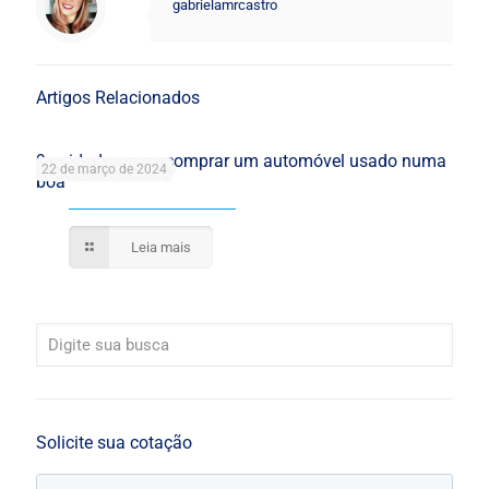
gabrielamrcastro
Artigos Relacionados
9 cuidados para comprar um automóvel usado numa
22 de março de 2024
boa
Leia mais
Solicite sua cotação