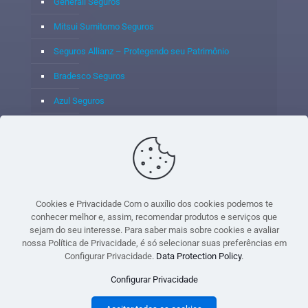
Generali Seguros
Mitsui Sumitomo Seguros
Seguros Allianz – Protegendo seu Patrimônio
Bradesco Seguros
Azul Seguros
Itaú Seguros
Porto Seguro
Cookies e Privacidade Com o auxílio dos cookies podemos te
conhecer melhor e, assim, recomendar produtos e serviços que
sejam do seu interesse. Para saber mais sobre cookies e avaliar
© 2020 - Yoshie & Maia Corretora de Seguros Ltda - CNPJ:
nossa Política de Privacidade, é só selecionar suas preferências em
05.459.716/0001-75 - SUSEP: 100637106 AV DOS
Configurar Privacidade.
Data Protection Policy
.
AUTONOMISTAS, 900, SALA 1807 EDIF SANTORINI ANDAR 18
Configurar Privacidade
PAVIMENTO - CEP 06.020-012 - VILA YARA - OSASCO - UF SP -
TELEFONE - (11) 8251-9266