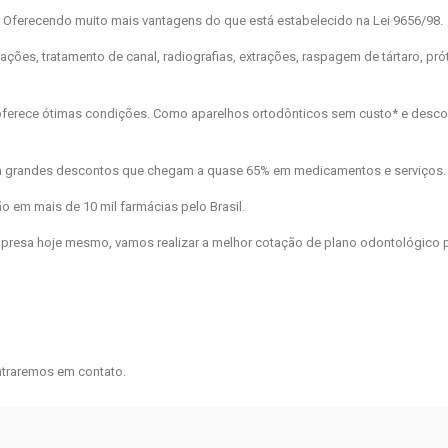
Oferecendo muito mais vantagens do que está estabelecido na Lei 9656/98.
ções, tratamento de canal, radiografias, extrações, raspagem de tártaro, pró
oferece ótimas condições. Como aparelhos ortodônticos sem custo* e desc
m grandes descontos que chegam a quase 65% em medicamentos e serviços.
ão em mais de 10 mil farmácias pelo Brasil.
presa hoje mesmo, vamos realizar a melhor cotação de plano odontológico 
traremos em contato.