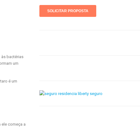
 às bactérias
 formam um
rtaro é um
a ele começa a