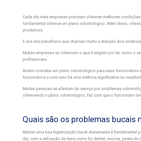
Cada dia mais empresas precisam oferecer melhores condições d
fundamental oferece um plano odontológico. Além disso, ofere
produtivos.
E uns dos benefícios que chamam muito a atenção dos colabora
Muitas empresas só oferecem o que é exigido por lei, como o v
profissionais.
Assim contratar um plano odontológico para seus funcionários s
funcionários e com isso há uma melhora significativa no resulta
Muitas pessoas se afastam do serviço por problemas odontoló
oferecendo o plano odontológico, faz com que o funcionário ten
Quais são os problemas bucais
Manter uma boa higienização bucal diariamente é fundamental pa
dia, com a utilização de itens como fio dental, escova, pasta de