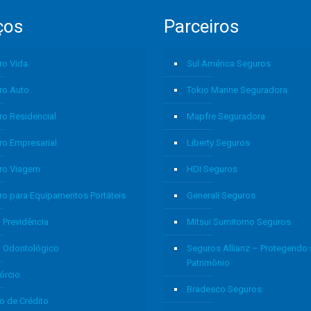
ços
Parceiros
ro Vida
Sul América Seguros
ro Auto
Tokio Marine Seguradora
ro Residencial
Mapfre Seguradora
ro Empresarial
Liberty Seguros
ro Viagem
HDI Seguros
ro para Equipamentos Portáteis
Generali Seguros
 Previdência
Mitsui Sumitomo Seguros
o Odontológico
Seguros Allianz – Protegendo
Patrimônio
órcio
Bradesco Seguros
o de Crédito