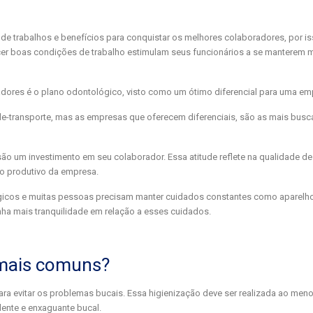
e trabalhos e benefícios para conquistar os melhores colaboradores, por is
cer boas condições de trabalho estimulam seus funcionários a se manterem 
dores é o plano odontológico, visto como um ótimo diferencial para uma em
ale-transporte, mas as empresas que oferecem diferenciais, são as mais bus
ão um investimento em seu colaborador. Essa atitude reflete na qualidade de
do produtivo da empresa.
gicos e muitas pessoas precisam manter cuidados constantes como aparelh
ha mais tranquilidade em relação a esses cuidados.
 mais comuns?
ra evitar os problemas bucais. Essa higienização deve ser realizada ao meno
 dente e enxaguante bucal.