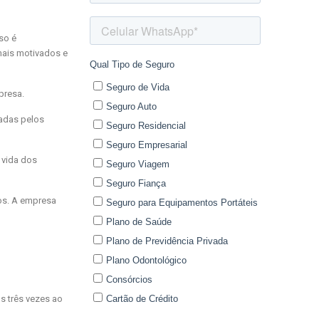
so é
mais motivados e
presa.
cadas pelos
 vida dos
os. A empresa
s três vezes ao