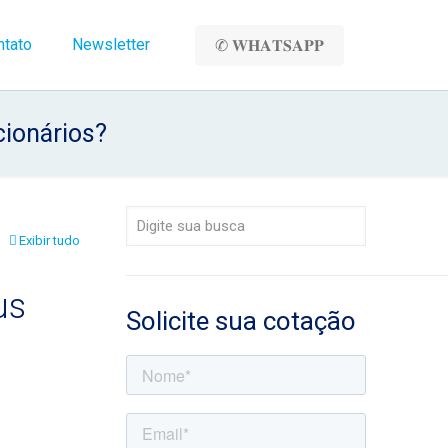
ntato
Newsletter
✆ 𝐖𝐇𝐀𝐓𝐒𝐀𝐏𝐏
cionários?
Exibir tudo
us
Solicite sua cotação