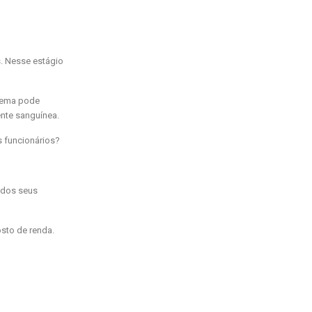
s. Nesse estágio
blema pode
ente sanguínea.
 funcionários?
 dos seus
sto de renda.