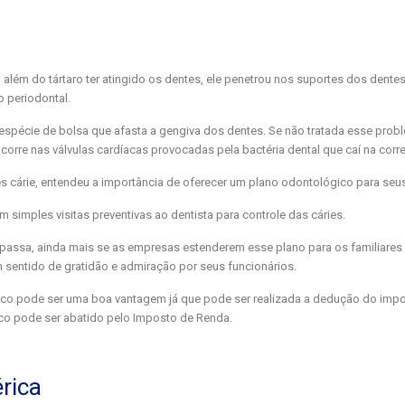
 além do tártaro ter atingido os dentes, ele penetrou nos suportes dos dente
o periodontal.
spécie de bolsa que afasta a gengiva dos dentes. Se não tratada esse pro
orre nas válvulas cardíacas provocadas pela bactéria dental que caí na corr
cárie, entendeu a importância de oferecer um plano odontológico para seus
imples visitas preventivas ao dentista para controle das cáries.
passa, ainda mais se as empresas estenderem esse plano para os familiares
sentido de gratidão e admiração por seus funcionários.
ico pode ser uma boa vantagem já que pode ser realizada a dedução do impo
co pode ser abatido pelo Imposto de Renda.
rica