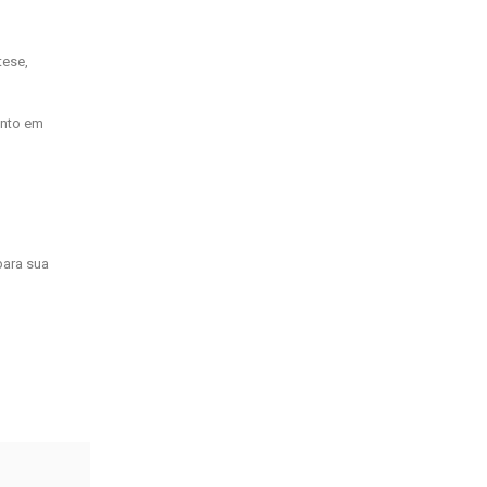
tese,
onto em
para sua