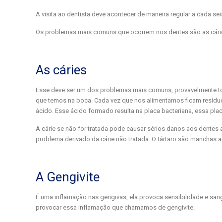
A visita ao dentista deve acontecer de maneira regular a cada 
Os problemas mais comuns que ocorrem nos dentes são as cáries
As cáries
Esse deve ser um dos problemas mais comuns, provavelmente tod
que temos na boca. Cada vez que nos alimentamos ficam resídu
ácido. Esse ácido formado resulta na placa bacteriana, essa pl
A cárie se não for tratada pode causar sérios danos aos dentes a
problema derivado da cárie não tratada. O tártaro são manchas
A Gengivite
É uma inflamação nas gengivas, ela provoca sensibilidade e sa
provocar essa inflamação que chamamos de gengivite.