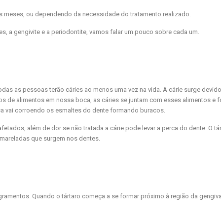
seis meses, ou dependendo da necessidade do tratamento realizado.
, a gengivite e a periodontite, vamos falar um pouco sobre cada um.
as as pessoas terão cáries ao menos uma vez na vida. A cárie surge devido
os de alimentos em nossa boca, as cáries se juntam com esses alimentos e
aca vai corroendo os esmaltes do dente formando buracos.
fetados, além de dor se não tratada a cárie pode levar a perca do dente. O tá
 amareladas que surgem nos dentes.
ngramentos. Quando o tártaro começa a se formar próximo à região da gengiv