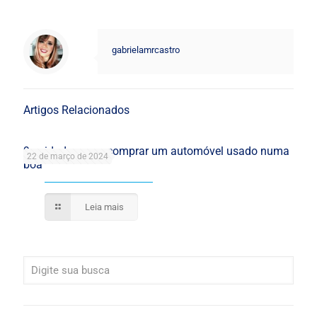
gabrielamrcastro
Artigos Relacionados
9 cuidados para comprar um automóvel usado numa
22 de março de 2024
boa
Leia mais