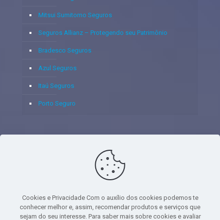
Mitsui Sumitomo Seguros
Seguros Allianz – Protegendo seu Patrimônio
Bradesco Seguros
Azul Seguros
Itaú Seguros
Porto Seguro
© 2020 - Yoshie & Maia Corretora de Seguros Ltda - CNPJ:
05.459.716/0001-75 - SUSEP: 100637106 AV DOS
AUTONOMISTAS, 900, SALA 1807 EDIF SANTORINI ANDAR 18
PAVIMENTO - CEP 06.020-012 - VILA YARA - OSASCO - UF SP -
Cookies e Privacidade Com o auxílio dos cookies podemos te
TELEFONE - (11) 8251-9266
conhecer melhor e, assim, recomendar produtos e serviços que
sejam do seu interesse. Para saber mais sobre cookies e avaliar