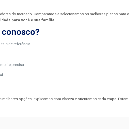
radoras do mercado. Comparamos e selecionamos os melhores planos para o s
idade para você e sua família
.
o conosco?
tais de referência.
lmente precisa.
al.
s melhores opções, explicamos com clareza e orientamos cada etapa. Estam