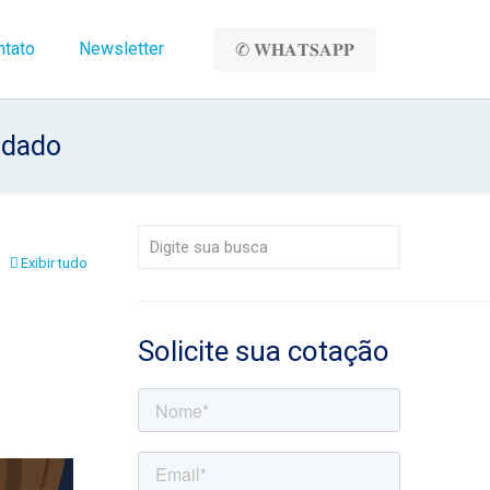
ntato
Newsletter
✆ 𝐖𝐇𝐀𝐓𝐒𝐀𝐏𝐏
idado
Exibir tudo
Solicite sua cotação