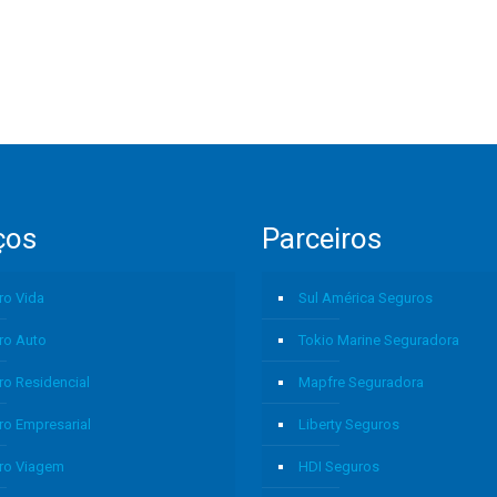
ços
Parceiros
ro Vida
Sul América Seguros
ro Auto
Tokio Marine Seguradora
ro Residencial
Mapfre Seguradora
ro Empresarial
Liberty Seguros
ro Viagem
HDI Seguros