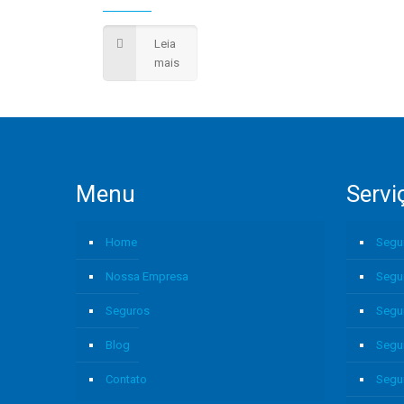
Leia
mais
Menu
Servi
Home
Segu
Nossa Empresa
Segu
Seguros
Segu
Blog
Segu
Contato
Segu