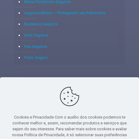
Mitsui Sumitomo Seguros
Seguros Allianz – Protegendo seu Patrimônio
Bradesco Seguros
Azul Seguros
Itaú Seguros
Porto Seguro
© 2020 - Yoshie & Maia Corretora de Seguros Ltda - CNPJ:
05.459.716/0001-75 - SUSEP: 100637106 AV DOS
AUTONOMISTAS, 900, SALA 1807 EDIF SANTORINI ANDAR 18
PAVIMENTO - CEP 06.020-012 - VILA YARA - OSASCO - UF SP -
Cookies e Privacidade Com o auxílio dos cookies podemos te
TELEFONE - (11) 8251-9266
conhecer melhor e, assim, recomendar produtos e serviços que
sejam do seu interesse. Para saber mais sobre cookies e avaliar
nossa Política de Privacidade, é só selecionar suas preferências