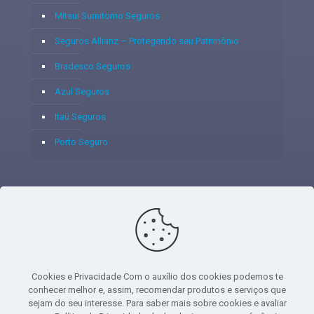
Mitsui Sumitomo Seguros
Seguros Allianz – Protegendo seu Patrimônio
Bradesco Seguros
Azul Seguros
Itaú Seguros
Porto Seguro
© 2020 - Yoshie & Maia Corretora de Seguros Ltda - CNPJ:
05.459.716/0001-75 - SUSEP: 100637106 AV DOS
AUTONOMISTAS, 900, SALA 1807 EDIF SANTORINI ANDAR 18
PAVIMENTO - CEP 06.020-012 - VILA YARA - OSASCO - UF SP -
Cookies e Privacidade Com o auxílio dos cookies podemos te
TELEFONE - (11) 8251-9266
conhecer melhor e, assim, recomendar produtos e serviços que
sejam do seu interesse. Para saber mais sobre cookies e avaliar