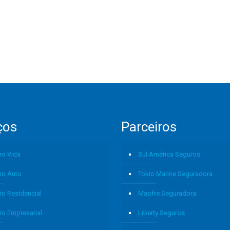
ços
Parceiros
ro Vida
Sul América Seguros
ro Auto
Tokio Marine Seguradora
ro Residencial
Mapfre Seguradora
ro Empresarial
Liberty Seguros