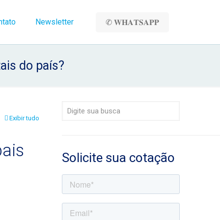
ntato
Newsletter
✆ 𝐖𝐇𝐀𝐓𝐒𝐀𝐏𝐏
ais do país?
Exibir tudo
pais
Solicite sua cotação