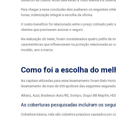
beneficio ao cliente. Atrás dela estão a Tokio Marine e a SulAmé
Para chegar a essa conclusão eles avaliaram os seguintes critér
horas, indenização integral e escolha da oficina.
O custo-benefício foi relacionado entre o preço cobrado pelo
clientes que precisaram acionar o seguro.
Na realização do teste, foram considerados quatro perfis de mot
características que influenciaram na proteção relacionada ao 
modelo, ano e marca.
Como foi a escolha do mel
As capitais utilizadas para esse levantamento foram Belo Horizon
levantamento de mais de 330 apólices das seguintes segurado
Allianz, Azul, Bradesco Auto/RE, Sompo, Grupo BB Mapfre, HDI, I
As coberturas pesquisadas incluíram os segui
Cobertura básica, nela são cobertos prejuízos causados por co