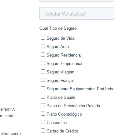
leiras? A
em custo
elhor custo-