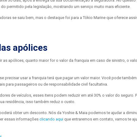
nte 30 dias, após a entrega da sua documentação a seguradora. No quesito 
do permitido pela legislação, mostrando um serviço muito mais eficiente.
adoras se saiu bem, mas o destaque foi para a Tókio Marine que oferece assi
das apólices
as apólices, quanto maior for o valor da franquia em caso de sinistro, o val
 se precisar usar a franquia terá que pagar um valor maior. Você pode também 
ais para passageiros ou de responsabilidade civil facultativa.
adores de veículos, esses itens podem reduzir em até 30% o valor do seguro.
sua residência, isso também reduz o custo.
 poderá obter um desconto. Nós da Yoshie & Maia podemos te ajudar a diminu
er essas informações
clicando aqui
que entraremos em contato, vamos te aju
i.