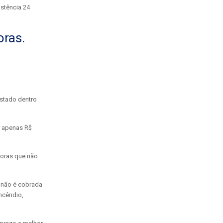
istência 24
oras.
nstado dentro
r apenas R$
doras que não
a não é cobrada
ncêndio,