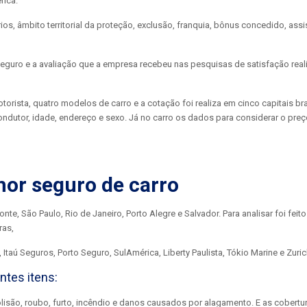
rica.
ios, âmbito territorial da proteção, exclusão, franquia, bônus concedido, assi
 seguro e a avaliação que a empresa recebeu nas pesquisas de satisfação rea
orista, quatro modelos de carro e a cotação foi realiza em cinco capitais bra
condutor, idade, endereço e sexo. Já no carro os dados para considerar o pre
hor seguro de carro
te, São Paulo, Rio de Janeiro, Porto Alegre e Salvador. Para analisar foi feito
ras,
taú Seguros, Porto Seguro, SulAmérica, Liberty Paulista, Tókio Marine e Zuric
ntes itens:
lisão, roubo, furto, incêndio e danos causados por alagamento. E as cobertu