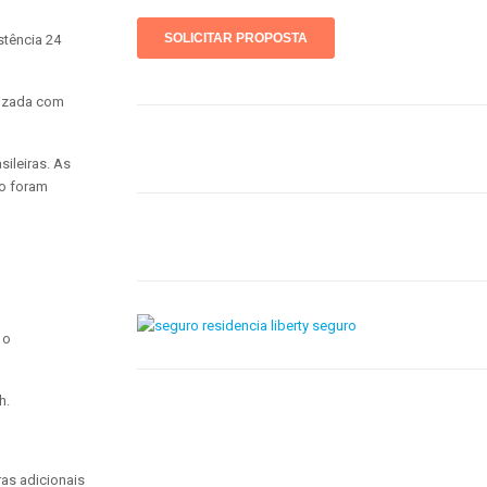
stência 24
lizada com
sileiras. As
ço foram
 o
h.
ras adicionais