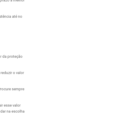
prazo a melhor
stência até no
or da proteção
reduzir o valor
 Procure sempre
ir esse valor
dar na escolha