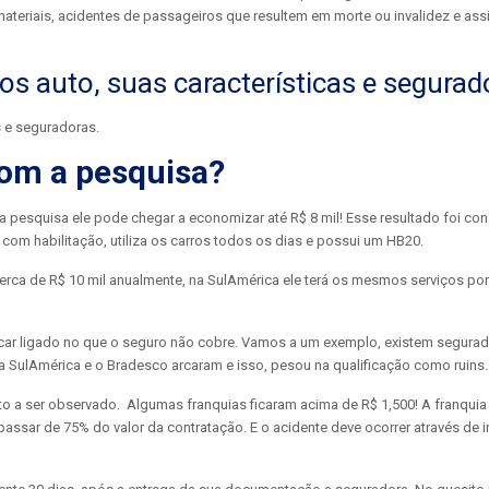
materiais, acidentes de passageiros que resultem em morte ou invalidez e ass
os auto, suas características e segurad
com a pesquisa?
ra pesquisa ele pode chegar a economizar até R$ 8 mil! Esse resultado foi co
 com habilitação, utiliza os carros todos os dias e possui um HB20.
 Cerca de R$ 10 mil anualmente, na SulAmérica ele terá os mesmos serviços po
ficar ligado no que o seguro não cobre. Vamos a um exemplo, existem segura
a SulAmérica e o Bradesco arcaram e isso, pesou na qualificação como ruins.
nto a ser observado. Algumas franquias ficaram acima de R$ 1,500! A franqui
assar de 75% do valor da contratação. E o acidente deve ocorrer através de i