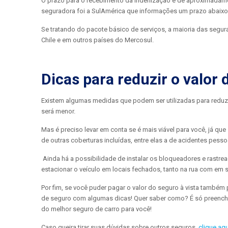
O prazo para o recebimento da indenização é de aproximadame
seguradora foi a SulAmérica que informações um prazo abaixo 
Se tratando do pacote básico de serviços, a maioria das segur
Chile e em outros países do Mercosul.
Dicas para reduzir o valor 
Existem algumas medidas que podem ser utilizadas para reduzir 
será menor.
Mas é preciso levar em conta se é mais viável para você, já que
de outras coberturas incluídas, entre elas a de acidentes pesso
Ainda há a possibilidade de instalar os bloqueadores e rastre
estacionar o veículo em locais fechados, tanto na rua com em 
Por fim, se você puder pagar o valor do seguro à vista também
de seguro com algumas dicas! Quer saber como? É só preench
do melhor seguro de carro para você!
Caso queira tirar suas dúvidas sobre outros seguros
clique aqu