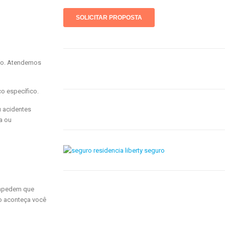
ho. Atendemos
o específico.
u acidentes
a ou
impedem que
to aconteça você