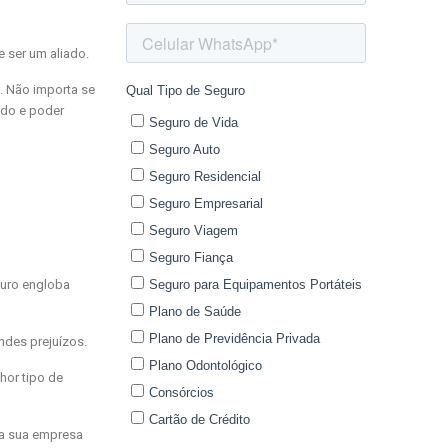
 ser um aliado.
. Não importa se
ado e poder
guro engloba
ndes prejuízos.
hor tipo de
da sua empresa