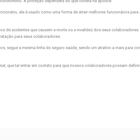
 condomínio. A proteção dependerá do que consta na apólice.
uncionário, ele é usado como uma forma de atrair melhores funcionários para
sos de acidentes que causem a morte ou a invalidez dos seus colaboradore
tratação para seus colaboradores.
os, segue a mesma linha do seguro saúde, sendo um atrativo a mais para co
al, que tal entrar em contato para que nossos colaboradores possam definir