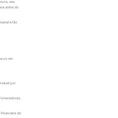
nicos, seu
ava antes do
arial é tão
esa ou em
nsável por
 fornecedores,
financeira da