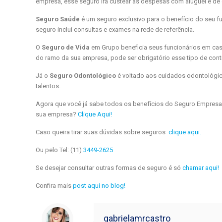
empresa, esse seguro irá custear as despesas com aluguel e de
Seguro Saúde
é um seguro exclusivo para o benefício do seu f
seguro inclui consultas e exames na rede de referência.
O
Seguro de Vida
em Grupo beneficia seus funcionários em ca
do ramo da sua empresa, pode ser obrigatório esse tipo de con
Já o
Seguro Odontológico
é voltado aos cuidados odontológic
talentos.
Agora que você já sabe todos os benefícios do Seguro Empresari
sua empresa?
Clique Aqui!
Caso queira tirar suas dúvidas sobre seguros
clique aqui.
Ou pelo Tel: (11)
3449-2625
Se desejar consultar outras formas de seguro é só
chamar aqui!
Confira mais
post aqui no blog!
gabrielamrcastro