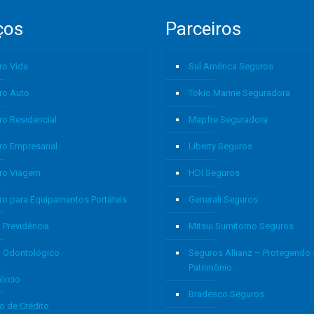
ços
Parceiros
ro Vida
Sul América Seguros
ro Auto
Tokio Marine Seguradora
ro Residencial
Mapfre Seguradora
ro Empresarial
Liberty Seguros
ro Viagem
HDI Seguros
ro para Equipamentos Portáteis
Generali Seguros
 Previdência
Mitsui Sumitomo Seguros
o Odontológico
Seguros Allianz – Protegendo
Patrimônio
órcio
Bradesco Seguros
o de Crédito