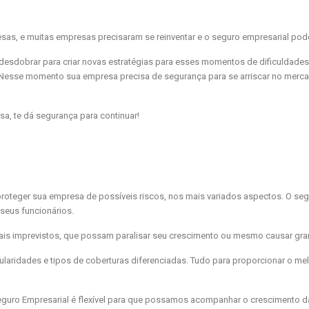
s, e muitas empresas precisaram se reinventar e o seguro empresarial pode
esdobrar para criar novas estratégias para esses momentos de dificuldades
p. Nesse momento sua empresa precisa de segurança para se arriscar no merc
a, te dá segurança para continuar!
proteger sua empresa de possíveis riscos, nos mais variados aspectos. O se
seus funcionários.
uais imprevistos, que possam paralisar seu crescimento ou mesmo causar gra
laridades e tipos de coberturas diferenciadas. Tudo para proporcionar o mel
Seguro Empresarial é flexível para que possamos acompanhar o crescimento 