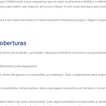
uro Patrimonial é uma segurança que se caso você perca mobiliário e eletrô
uilo para reabrir seu negócio em pouco tempo e com toda estrutura que cont
urais e em casos de roubos e furtos também! Entendeu porque o Seguro Empres
coberturas
 riscos de incêndio, a proteção vale para incêndios com início na sua empr
ndenizados pela seguradora.
, chuva de granizo e inundações, por exemplo. Aqui a seguradora será respo
s involuntários, reclamações, danos que sejam causados por terceiros, como
.
ante dentro do ramo empresarial. Caso algum problema comprometa a saúde 