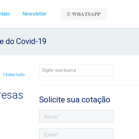
ntato
Newsletter
✆ 𝐖𝐇𝐀𝐓𝐒𝐀𝐏𝐏
e do Covid-19
Exibir tudo
resas
Solicite sua cotação