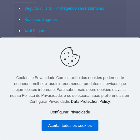
Seguros Allianz – Protegendo seu Patrimônio
Bradesco Seguros
Azul Seguros
Itaú Seguros
Porto Seguro
Cookies e Privacidade Com o auxílio dos cookies podemos te
conhecer melhor e, assim, recomendar produtos e serviços que
sejam do seu interesse. Para saber mais sobre cookies e avaliar
© 2020 - Yoshie & Maia Corretora de Seguros Ltda - CNPJ:
nossa Política de Privacidade, é só selecionar suas preferências em
05.459.716/0001-75 - SUSEP: 100637106 AV DOS
Configurar Privacidade.
Data Protection Policy
.
AUTONOMISTAS, 900, SALA 1807 EDIF SANTORINI ANDAR 18
Configurar Privacidade
PAVIMENTO - CEP 06.020-012 - VILA YARA - OSASCO - UF SP -
TELEFONE - (11) 8251-9266
Aceitar todos os cookies