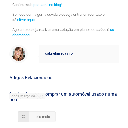
Confira mais
post aqui no blog!
Se ficou com alguma dúvida e deseja entrar em contato é
só
clicar aqui!
Agora se deseja realizar uma cotação em planos de saúde é
só
chamar aqui!
gabrielamrcastro
Artigos Relacionados
9 cuidados para comprar um automóvel usado numa
22 de março de 2024
boa
Leia mais