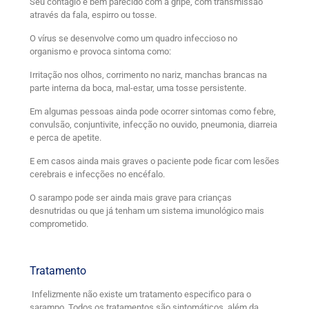
Seu contagio é bem parecido com a gripe, com transmissão
através da fala, espirro ou tosse.
O vírus se desenvolve como um quadro infeccioso no
organismo e provoca sintoma como:
Irritação nos olhos, corrimento no nariz, manchas brancas na
parte interna da boca, mal-estar, uma tosse persistente.
Em algumas pessoas ainda pode ocorrer sintomas como febre,
convulsão, conjuntivite, infecção no ouvido, pneumonia, diarreia
e perca de apetite.
E em casos ainda mais graves o paciente pode ficar com lesões
cerebrais e infecções no encéfalo.
O sarampo pode ser ainda mais grave para crianças
desnutridas ou que já tenham um sistema imunológico mais
comprometido.
Tratamento
Infelizmente não existe um tratamento especifico para o
sarampo. Todos os tratamentos são sintomáticos, além da