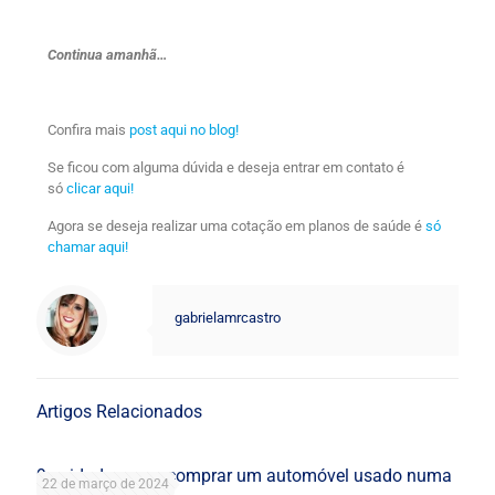
Continua amanhã…
Confira mais
post aqui no blog!
Se ficou com alguma dúvida e deseja entrar em contato é
só
clicar aqui!
Agora se deseja realizar uma cotação em planos de saúde é
só
chamar aqui!
gabrielamrcastro
Artigos Relacionados
9 cuidados para comprar um automóvel usado numa
22 de março de 2024