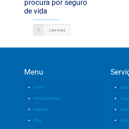
procura por seguro
de vida
Leia mais
Menu
Servi
Home
Segu
Nossa Empresa
Segu
Seguros
Segu
Blog
Segu