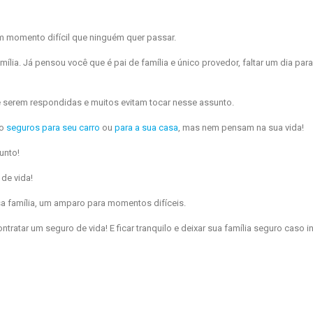
m momento difícil que ninguém quer passar.
lia. Já pensou você que é pai de família e único provedor, faltar um dia para
e serem respondidas e muitos evitam tocar nesse assunto.
 o
seguros para seu carro
ou
para a sua casa
, mas nem pensam na sua vida!
unto!
de vida!
a família, um amparo para momentos difíceis.
tratar um seguro de vida! E ficar tranquilo e deixar sua família seguro caso i