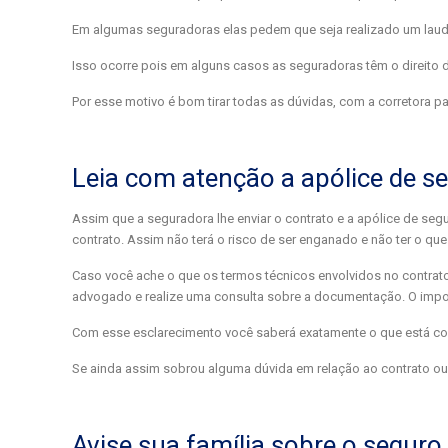
Em algumas seguradoras elas pedem que seja realizado um laudo
Isso ocorre pois em alguns casos as seguradoras têm o direito
Por esse motivo é bom tirar todas as dúvidas, com a corretora 
Leia com atenção a apólice de s
Assim que a seguradora lhe enviar o contrato e a apólice de segur
contrato. Assim não terá o risco de ser enganado e não ter o que
Caso você ache o que os termos técnicos envolvidos no contrato
advogado e realize uma consulta sobre a documentação. O import
Com esse esclarecimento você saberá exatamente o que está con
Se ainda assim sobrou alguma dúvida em relação ao contrato ou
Avise sua família sobre o seguro