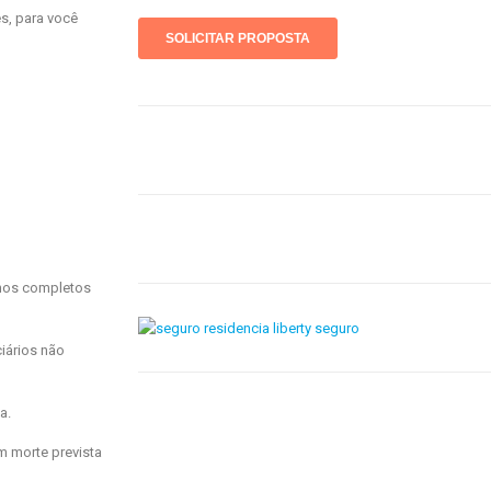
s, para você
enos completos
ciários não
a.
m morte prevista