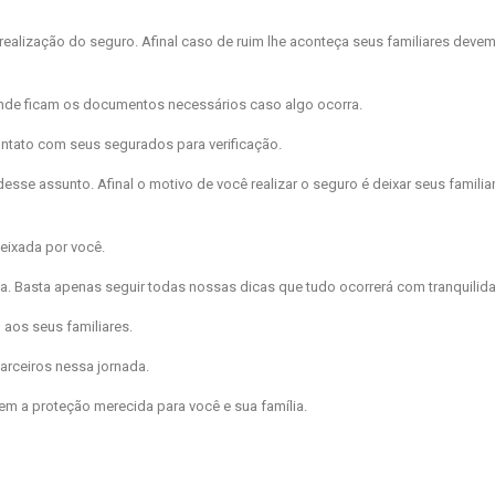
 realização do seguro. Afinal caso de ruim lhe aconteça seus familiares devem
onde ficam os documentos necessários caso algo ocorra.
contato com seus segurados para verificação.
 desse assunto. Afinal o motivo de você realizar o seguro é deixar seus famil
eixada por você.
na. Basta apenas seguir todas nossas dicas que tudo ocorrerá com tranquilid
 aos seus familiares.
arceiros nessa jornada.
m a proteção merecida para você e sua família.