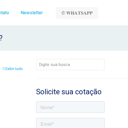
ntato
Newsletter
✆ 𝐖𝐇𝐀𝐓𝐒𝐀𝐏𝐏
?
Exibir tudo
Solicite sua cotação