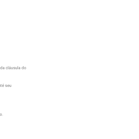
ada cláusula do
até seu
o.