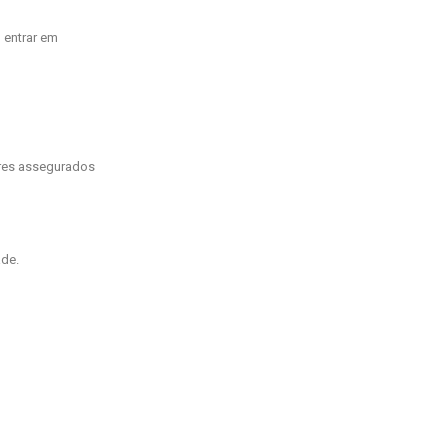
 entrar em
iares assegurados
ade.