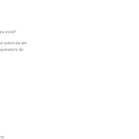
ara você?
s sobre ela em
 operadora de
me.