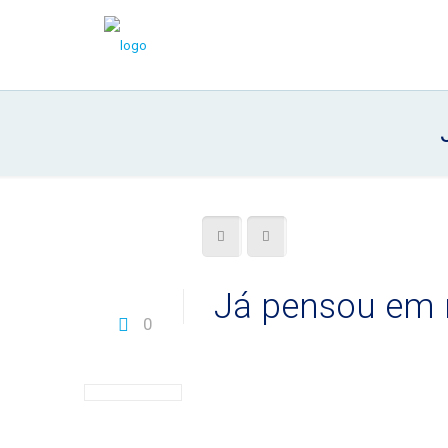
Já pensou em r
0