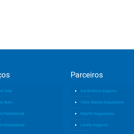
ços
Parceiros
ro Vida
Sul América Seguros
ro Auto
Tokio Marine Seguradora
ro Residencial
Mapfre Seguradora
ro Empresarial
Liberty Seguros