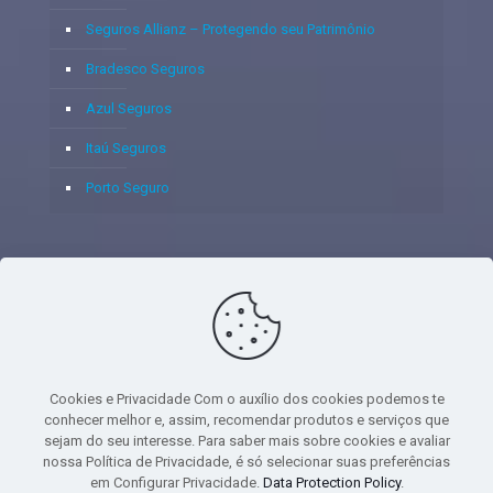
Seguros Allianz – Protegendo seu Patrimônio
Bradesco Seguros
Azul Seguros
Itaú Seguros
Porto Seguro
© 2020 - Yoshie & Maia Corretora de Seguros Ltda - CNPJ:
05.459.716/0001-75 - SUSEP: 100637106 AV DOS
AUTONOMISTAS, 900, SALA 1807 EDIF SANTORINI ANDAR 18
PAVIMENTO - CEP 06.020-012 - VILA YARA - OSASCO - UF SP -
Cookies e Privacidade Com o auxílio dos cookies podemos te
TELEFONE - (11) 8251-9266
conhecer melhor e, assim, recomendar produtos e serviços que
sejam do seu interesse. Para saber mais sobre cookies e avaliar
nossa Política de Privacidade, é só selecionar suas preferências
em Configurar Privacidade.
Data Protection Policy
.