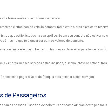
das de forma avulsa ou em forma de pacote.
entos eletrônicos do veículo como tv, rádio entre outros e até carro reserva
stros que estão listados na sua apólice. Se em seu contrato não estiver na 
 você mesmo que terá que arcar com os valores do conserto.
ua confiança e ler muito bem o contrato antes de assinar para ter certeza do
 24 horas, nesses serviços estão inclusos, guincho, chaveiro entre outros
 necessário pagar o valor da franquia para acionar esses serviços.
s de Passageiros
as sim as pessoas. Esse tipo de cobertura se chama APP (acidente pessoais