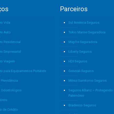
ços
Parceiros
ro Vida
Sul América Seguros
ro Auto
Tokio Marine Seguradora
ro Residencial
Mapfre Seguradora
ro Empresarial
Liberty Seguros
ro Viagem
HDI Seguros
ro para Equipamentos Portáteis
Generali Seguros
 Previdência
Mitsui Sumitomo Seguros
o Odontológico
Seguros Allianz – Protegendo
Patrimônio
órcio
Bradesco Seguros
o de Crédito