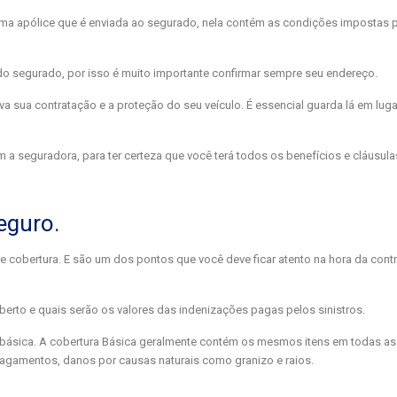
 uma apólice que é enviada ao segurado, nela contém as condições impostas 
o segurado, por isso é muito importante confirmar sempre seu endereço.
sua contratação e a proteção do seu veículo. É essencial guarda lá em luga
om a seguradora, para ter certeza que você terá todos os benefícios e cláusul
eguro.
e cobertura. E são um dos pontos que você deve ficar atento na hora da cont
berto e quais serão os valores das indenizações pagas pelos sinistros.
 a básica. A cobertura Básica geralmente contém os mesmos itens em todas a
alagamentos, danos por causas naturais como granizo e raios.