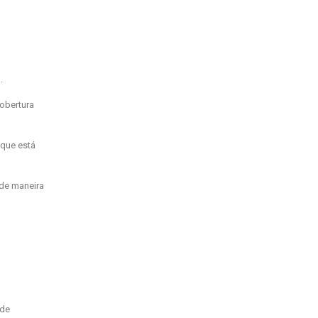
.
cobertura
 que está
 de maneira
 de