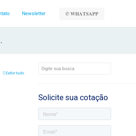
ntato
Newsletter
✆ 𝐖𝐇𝐀𝐓𝐒𝐀𝐏𝐏
.
Exibir tudo
Solicite sua cotação