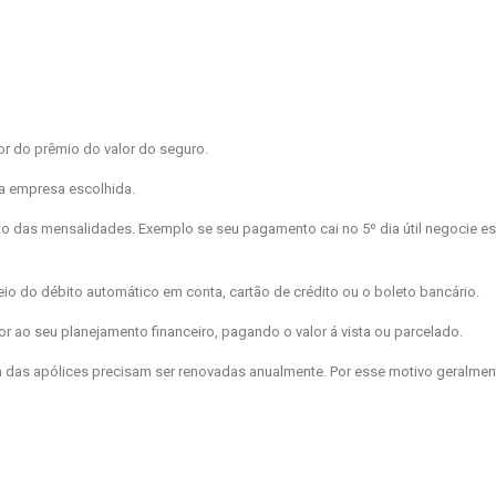
r do prêmio do valor do seguro.
a empresa escolhida.
to das mensalidades. Exemplo se seu pagamento cai no 5º dia útil negocie e
o do débito automático em conta, cartão de crédito ou o boleto bancário.
o seu planejamento financeiro, pagando o valor á vista ou parcelado.
a das apólices precisam ser renovadas anualmente. Por esse motivo geralme