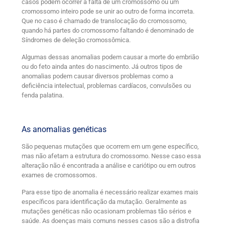
casos podem ocorrer a falta de um cromossomo ou um
cromossomo inteiro pode se unir ao outro de forma incorreta.
Que no caso é chamado de translocação do cromossomo,
quando há partes do cromossomo faltando é denominado de
Síndromes de deleção cromossômica.
Algumas dessas anomalias podem causar a morte do embrião
ou do feto ainda antes do nascimento. Já outros tipos de
anomalias podem causar diversos problemas como a
deficiência intelectual, problemas cardíacos, convulsões ou
fenda palatina.
As anomalias genéticas
São pequenas mutações que ocorrem em um gene específico,
mas não afetam a estrutura do cromossomo. Nesse caso essa
alteração não é encontrada a análise e cariótipo ou em outros
exames de cromossomos.
Para esse tipo de anomalia é necessário realizar exames mais
específicos para identificação da mutação. Geralmente as
mutações genéticas não ocasionam problemas tão sérios e
saúde. As doenças mais comuns nesses casos são a distrofia