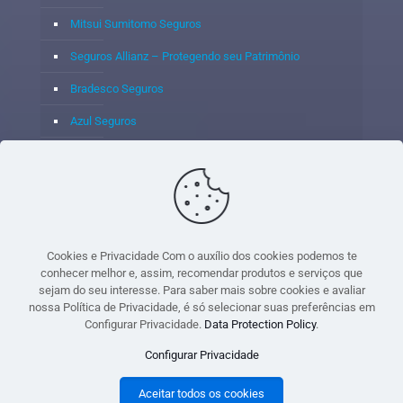
Mitsui Sumitomo Seguros
Seguros Allianz – Protegendo seu Patrimônio
Bradesco Seguros
Azul Seguros
Itaú Seguros
Porto Seguro
Cookies e Privacidade Com o auxílio dos cookies podemos te
conhecer melhor e, assim, recomendar produtos e serviços que
sejam do seu interesse. Para saber mais sobre cookies e avaliar
© 2020 - Yoshie & Maia Corretora de Seguros Ltda - CNPJ:
nossa Política de Privacidade, é só selecionar suas preferências em
05.459.716/0001-75 - SUSEP: 100637106 AV DOS
Configurar Privacidade.
Data Protection Policy
.
AUTONOMISTAS, 900, SALA 1807 EDIF SANTORINI ANDAR 18
Configurar Privacidade
PAVIMENTO - CEP 06.020-012 - VILA YARA - OSASCO - UF SP -
TELEFONE - (11) 8251-9266
Aceitar todos os cookies