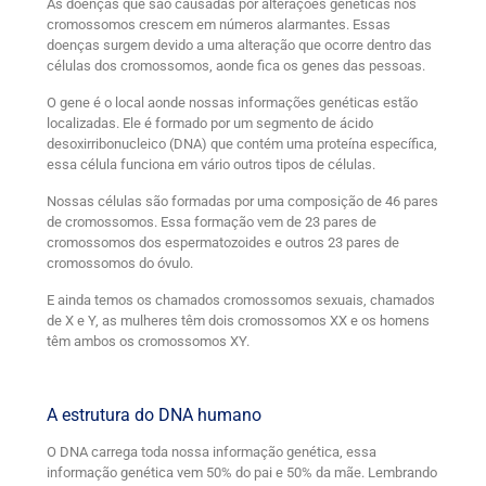
As doenças que são causadas por alterações genéticas nos
cromossomos crescem em números alarmantes. Essas
doenças surgem devido a uma alteração que ocorre dentro das
células dos cromossomos, aonde fica os genes das pessoas.
O gene é o local aonde nossas informações genéticas estão
localizadas. Ele é formado por um segmento de ácido
desoxirribonucleico (DNA) que contém uma proteína específica,
essa célula funciona em vário outros tipos de células.
Nossas células são formadas por uma composição de 46 pares
de cromossomos. Essa formação vem de 23 pares de
cromossomos dos espermatozoides e outros 23 pares de
cromossomos do óvulo.
E ainda temos os chamados cromossomos sexuais, chamados
de X e Y, as mulheres têm dois cromossomos XX e os homens
têm ambos os cromossomos XY.
A estrutura do DNA humano
O DNA carrega toda nossa informação genética, essa
informação genética vem 50% do pai e 50% da mãe. Lembrando