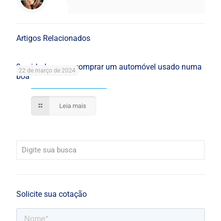
Artigos Relacionados
9 cuidados para comprar um automóvel usado numa
22 de março de 2024
boa
Leia mais
Solicite sua cotação