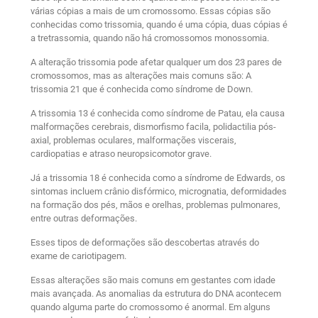
várias cópias a mais de um cromossomo. Essas cópias são
conhecidas como trissomia, quando é uma cópia, duas cópias é
a tretrassomia, quando não há cromossomos monossomia.
A alteração trissomia pode afetar qualquer um dos 23 pares de
cromossomos, mas as alterações mais comuns são: A
trissomia 21 que é conhecida como síndrome de Down.
A trissomia 13 é conhecida como síndrome de Patau, ela causa
malformações cerebrais, dismorfismo facila, polidactilia pós-
axial, problemas oculares, malformações viscerais,
cardiopatias e atraso neuropsicomotor grave.
Já a trissomia 18 é conhecida como a síndrome de Edwards, os
sintomas incluem crânio disfórmico, micrognatia, deformidades
na formação dos pés, mãos e orelhas, problemas pulmonares,
entre outras deformações.
Esses tipos de deformações são descobertas através do
exame de cariotipagem.
Essas alterações são mais comuns em gestantes com idade
mais avançada. As anomalias da estrutura do DNA acontecem
quando alguma parte do cromossomo é anormal. Em alguns