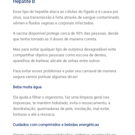
Hepatite B
Esse tipo de hepatite ataca as células do fígado e é causa por
vírus, sua transmissão é feita através de sangue contaminado,
sêmen e fluidos vaginas e corporais infectados.
A vacina disponível protege cerca de 95% das pessoas, desde
que tenha tomado as 3 doses de maneira correta.
Mas para evitar qualquer tipo de surpresa desagradável evite
compartilhar objetos pessoais como escova de dentes,
aparelhos de barbear, alicate de unhas entre outros.
Para evitar esses problemas e pular seu carnaval de maneira
segura vamos pontuar algumas dicas!
Beba muita água
Ela ajuda a filtrar o organismo, faz uma limpeza geral nas
impurezas, te mantém hidratado, evita o ressecamento, a
desidratação, queimaduras de pele, insolação, mal-estar,
tonturas e até a ressaca.
Cuidados com comprimidos e bebidas energéticas
Alguns sintomas como palpitações, arritmias, queimação no