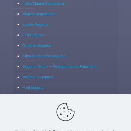
Tokio Marine Seguradora
Mapfre Seguradora
Liberty Seguros
HDI Seguros
Generali Seguros
Mitsui Sumitomo Seguros
Seguros Allianz – Protegendo seu Patrimônio
Bradesco Seguros
Azul Seguros
Itaú Seguros
Porto Seguro