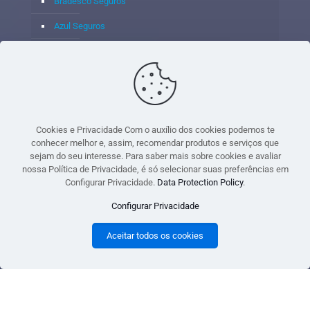
Bradesco Seguros
Azul Seguros
Itaú Seguros
Porto Seguro
Cookies e Privacidade Com o auxílio dos cookies podemos te
conhecer melhor e, assim, recomendar produtos e serviços que
sejam do seu interesse. Para saber mais sobre cookies e avaliar
© 2020 - Yoshie & Maia Corretora de Seguros Ltda - CNPJ:
nossa Política de Privacidade, é só selecionar suas preferências em
05.459.716/0001-75 - SUSEP: 100637106 AV DOS
Configurar Privacidade.
Data Protection Policy
.
AUTONOMISTAS, 900, SALA 1807 EDIF SANTORINI ANDAR 18
Configurar Privacidade
PAVIMENTO - CEP 06.020-012 - VILA YARA - OSASCO - UF SP -
TELEFONE - (11) 8251-9266
Aceitar todos os cookies
gtag('event', 'purchase', { 'transaction_id': 't_12345', 'currency': 'USD', 'value': 1.23,
user_data: { email_address: 'johnsmith@email.com', phone_number:
'1234567890', address: { first_name: 'john', last_name: 'smith', city: 'menlopark',