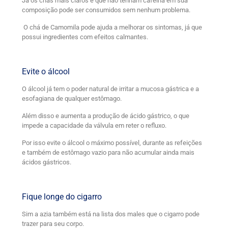
Já os chás mais claros e que não tenham cafeína em sua
composição pode ser consumidos sem nenhum problema.
O chá de Camomila pode ajuda a melhorar os sintomas, já que
possui ingredientes com efeitos calmantes.
Evite o álcool
O álcool já tem o poder natural de irritar a mucosa gástrica e a
esofagiana de qualquer estômago.
Além disso e aumenta a produção de ácido gástrico, o que
impede a capacidade da válvula em reter o refluxo.
Por isso evite o álcool o máximo possível, durante as refeições
e também de estômago vazio para não acumular ainda mais
ácidos gástricos.
Fique longe do cigarro
Sim a azia também está na lista dos males que o cigarro pode
trazer para seu corpo.