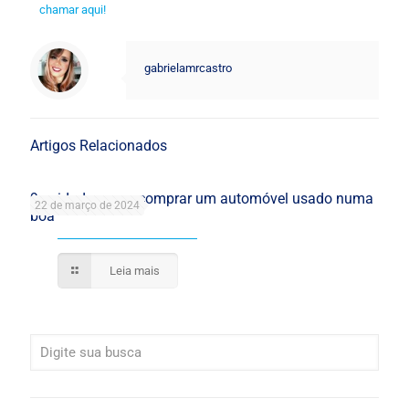
chamar aqui!
gabrielamrcastro
Artigos Relacionados
9 cuidados para comprar um automóvel usado numa
22 de março de 2024
boa
Leia mais