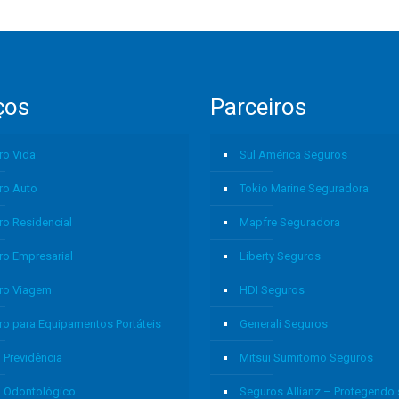
ços
Parceiros
ro Vida
Sul América Seguros
ro Auto
Tokio Marine Seguradora
ro Residencial
Mapfre Seguradora
ro Empresarial
Liberty Seguros
ro Viagem
HDI Seguros
ro para Equipamentos Portáteis
Generali Seguros
 Previdência
Mitsui Sumitomo Seguros
o Odontológico
Seguros Allianz – Protegendo