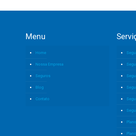
Menu
Servi
Home
Segu
Nossa Empresa
Segu
Seguros
Segu
Blog
Segu
Contato
Segu
Segu
Plano
Plan