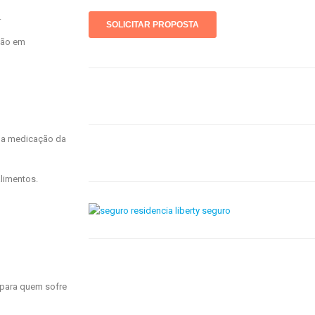
.
ção em
oda medicação da
alimentos.
o para quem sofre