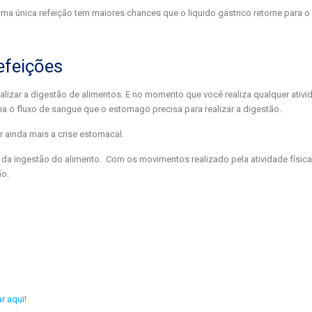
a única refeição tem maiores chances que o liquido gástrico retorne para o
refeições
izar a digestão de alimentos. E no momento que você realiza qualquer ativid
a o fluxo de sangue que o estomago precisa para realizar a digestão.
 ainda mais a crise estomacal.
a ingestão do alimento. Com os movimentos realizado pela atividade física
ão.
ar aqui!