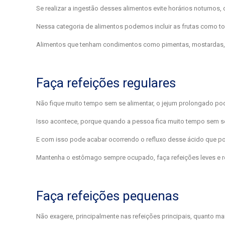
Se realizar a ingestão desses alimentos evite horários noturnos,
Nessa categoria de alimentos podemos incluir as frutas como to
Alimentos que tenham condimentos como pimentas, mostardas, em
Faça refeições regulares
Não fique muito tempo sem se alimentar, o jejum prolongado pod
Isso acontece, porque quando a pessoa fica muito tempo sem se
E com isso pode acabar ocorrendo o refluxo desse ácido que po
Mantenha o estômago sempre ocupado, faça refeições leves e re
Faça refeições pequenas
Não exagere, principalmente nas refeições principais, quanto mai