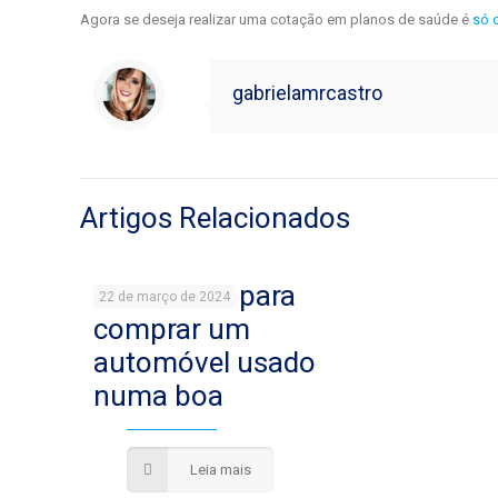
Agora se deseja realizar uma cotação em planos de saúde é
só 
gabrielamrcastro
Artigos Relacionados
9 cuidados para
22 de março de 2024
comprar um
automóvel usado
numa boa
Leia mais