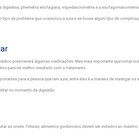
a digestiva, phemetria esofagiana, impedanciometria e a esofagomanometria
ro tipo de problema que ocasionou a azia e se houve algum tipo de complica
ar
 médico prescreverá algumas medicações. Mas mais importante que tomar t
tos para ter melhor resultado com o tratamento.
portantes para a pessoa que tem azia, entre elas é a maneira de mastigar os 
ilitar no momento da digestão.
evitar as crises. Frituras, alimentos gordurosos devem ser evitados ao máxim