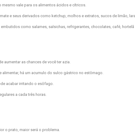
 o mesmo vale para os alimentos ácidos e cítricos.
mate e seus derivados como ketchup, molhos e extratos, sucos de limão, lara
butidos como salames, salsichas, refrigerantes, chocolates, café, hortelã
e aumentar as chances de você ter azia.
 alimentar, há um acumulo do sulco gástrico no estômago.
de acabar irritando o esôfago.
gulares a cada três horas.
or o prato, maior será o problema.