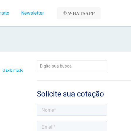
ntato
Newsletter
✆ 𝐖𝐇𝐀𝐓𝐒𝐀𝐏𝐏
Exibir tudo
Solicite sua cotação