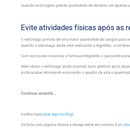
Quando você ingere grande quantidade de alimento em apenas um
Evite atividades físicas após as 
O estômago precisa de uma maior quantidade de sangue para real
quando o estomago ainda está realizando a digestão, você desvi
Com isso pode ocasionar a famosa indigestão o que pode piorar
Além disso o estômago ainda acumula suco gástrico após duas d
pode acabar retornando e piorando o quadro da azia e queimaç
Continua amanhã…
Confira mais
post aqui no blog!
Se ficou com alguma dúvida e deseja entrar em contato é só
clic