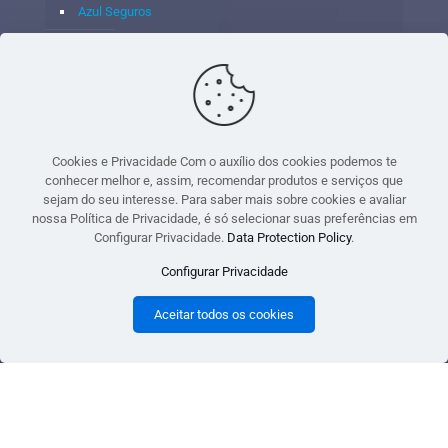
Azul Seguros
Itaú Seguros
Porto Seguro
Cookies e Privacidade Com o auxílio dos cookies podemos te
conhecer melhor e, assim, recomendar produtos e serviços que
sejam do seu interesse. Para saber mais sobre cookies e avaliar
© 2020 - Yoshie & Maia Corretora de Seguros Ltda - CNPJ:
nossa Política de Privacidade, é só selecionar suas preferências em
05.459.716/0001-75 - SUSEP: 100637106 AV DOS
Configurar Privacidade.
Data Protection Policy
.
AUTONOMISTAS, 900, SALA 1807 EDIF SANTORINI ANDAR 18
Configurar Privacidade
PAVIMENTO - CEP 06.020-012 - VILA YARA - OSASCO - UF SP -
TELEFONE - (11) 8251-9266
Aceitar todos os cookies
gtag('event', 'purchase', { 'transaction_id': 't_12345', 'currency': 'USD', 'value': 1.23,
user_data: { email_address: 'johnsmith@email.com', phone_number:
'1234567890', address: { first_name: 'john', last_name: 'smith', city: 'menlopark',
region: 'ca', postal_code: '94025', country: 'usa', }, }, items: [{ item_name: 'foo',