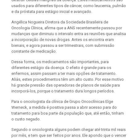
usados para diferentes tipos de câncer, como leucemia, pulmão
e da próstata para estágio inicial e avançado.
Angélica Nogueira Diretora da Sociedade Brasileira de
Oncologia Clínica, afirma que a ANS recentemente passou por
mudanças que diminuiu o intervalo entra as reuniões que analisa
a incorporação de novas drogas. Antes os encontra eram
bienais, e agora passou a ser trimestrais, com submissão
constante de medicação.
Dessa forma, os medicamentos são importantes, para
diferentes estágio da doença. O efeito é grande para os
enfermos, assim passam a ter mais opções de tratamento.
Aliás, estes procedimentos têm um alto custo. Por esse motivo
há grande pressão das operadoras de planos de saúde para
incorporá-los, porque o tratamento dura longos períodos.
Para o oncologista da clínica de Grupo Oncoclínicas Elge
Werneck, a medida é positiva passa a abrir acesso para do
tratamento para boa parte da população que, até então, tinham
o custo negado.
Segundo o oncologista alguns podem chegar até trinta mil reais
por mês, e tem que ser feitos por anos. Ele apondo que o vencer