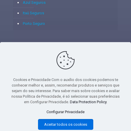
Azul Seguros
Itaú Seguros
Porto Seguro
© 2020 - Yoshie & Maia Corretora de Seguros Ltda - CNPJ:
05.459.716/0001-75 - SUSEP: 100637106 AV DOS
AUTONOMISTAS, 900, SALA 1807 EDIF SANTORINI ANDAR 18
PAVIMENTO - CEP 06.020-012 - VILA YARA - OSASCO - UF SP -
Cookies e Privacidade Com o auxílio dos cookies podemos te
TELEFONE - (11) 8251-9266
conhecer melhor e, assim, recomendar produtos e serviços que
sejam do seu interesse. Para saber mais sobre cookies e avaliar
nossa Política de Privacidade, é só selecionar suas preferências
em Configurar Privacidade.
Data Protection Policy
.
gtag('event', 'purchase', { 'transaction_id': 't_12345', 'currency': 'USD', 'value':
Configurar Privacidade
1.23, user_data: { email_address: 'johnsmith@email.com', phone_number:
'1234567890', address: { first_name: 'john', last_name: 'smith', city:
Aceitar todos os cookies
'menlopark', region: 'ca', postal_code: '94025', country: 'usa', }, }, items: [{
item_name: 'foo', quantity: 5, price: 123.45, item_category: 'bar', item_brand :