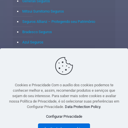
Generali Seguros
Mitsui Sumitomo Seguros
Seguros Allianz – Protegendo seu Patrimônio
Bradesco Seguros
Azul Seguros
Itaú Seguros
Porto Seguro
Cookies e Privacidade Com o auxílio dos cookies podemos te
conhecer melhor e, assim, recomendar produtos e serviços que
sejam do seu interesse. Para saber mais sobre cookies e avaliar
© 2020 - Yoshie & Maia Corretora de Seguros Ltda - CNPJ:
nossa Política de Privacidade, é só selecionar suas preferências em
05.459.716/0001-75 - SUSEP: 100637106 AV DOS
Configurar Privacidade.
Data Protection Policy
.
AUTONOMISTAS, 900, SALA 1807 EDIF SANTORINI ANDAR 18
Configurar Privacidade
PAVIMENTO - CEP 06.020-012 - VILA YARA - OSASCO - UF SP -
TELEFONE - (11) 8251-9266