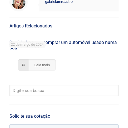
gabrielamrcastro
Artigos Relacionados
9 cuidados para comprar um automóvel usado numa
22 de março de 2024
boa
Leia mais
Solicite sua cotação