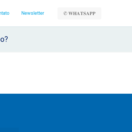
ntato
Newsletter
✆ 𝐖𝐇𝐀𝐓𝐒𝐀𝐏𝐏
co?