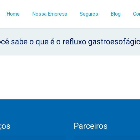
Home
Nossa Empresa
Seguros
Blog
Co
cê sabe o que é o refluxo gastroesofági
ços
Parceiros