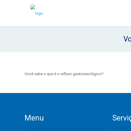
Vo
Você sabe o que é o refluxo gastroesofágico?
Menu
Servi