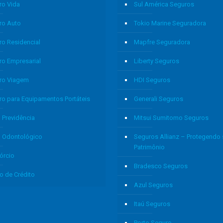
ro Vida
Sul América Seguros
ro Auto
Tokio Marine Seguradora
ro Residencial
Mapfre Seguradora
ro Empresarial
Liberty Seguros
ro Viagem
HDI Seguros
ro para Equipamentos Portáteis
Generali Seguros
 Previdência
Mitsui Sumitomo Seguros
o Odontológico
Seguros Allianz – Protegendo
Patrimônio
órcio
Bradesco Seguros
o de Crédito
Azul Seguros
Itaú Seguros
Porto Seguro