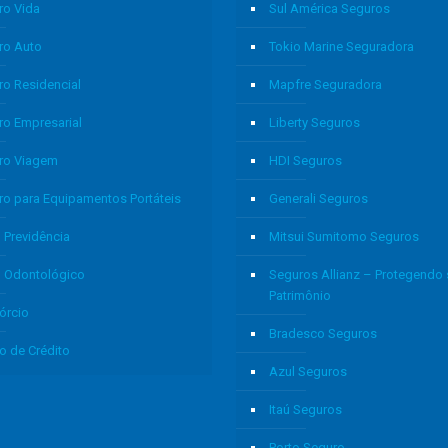
ro Vida
Sul América Seguros
ro Auto
Tokio Marine Seguradora
ro Residencial
Mapfre Seguradora
ro Empresarial
Liberty Seguros
ro Viagem
HDI Seguros
ro para Equipamentos Portáteis
Generali Seguros
 Previdência
Mitsui Sumitomo Seguros
o Odontológico
Seguros Allianz – Protegendo
Patrimônio
órcio
Bradesco Seguros
o de Crédito
Azul Seguros
Itaú Seguros
Porto Seguro