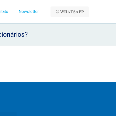
ntato
Newsletter
✆ 𝐖𝐇𝐀𝐓𝐒𝐀𝐏𝐏
cionários?