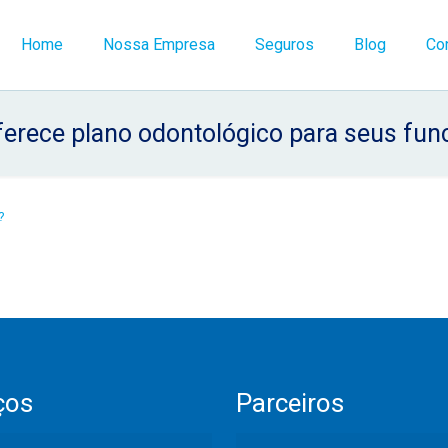
Home
Nossa Empresa
Seguros
Blog
Co
ferece plano odontológico para seus fun
ços
Parceiros