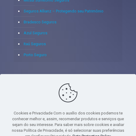
Mitsui Sumitomo Seguros
Seguros Allianz – Protegendo seu Patrimônio
Bradesco Seguros
Azul Seguros
Itaú Seguros
Porto Seguro
© 2020 - Yoshie & Maia Corretora de Seguros Ltda - CNPJ:
05.459.716/0001-75 - SUSEP: 100637106 AV DOS
AUTONOMISTAS, 900, SALA 1807 EDIF SANTORINI ANDAR 18
PAVIMENTO - CEP 06.020-012 - VILA YARA - OSASCO - UF SP -
Cookies e Privacidade Com o auxílio dos cookies podemos te
TELEFONE - (11) 8251-9266
conhecer melhor e, assim, recomendar produtos e serviços que
sejam do seu interesse. Para saber mais sobre cookies e avaliar
nossa Política de Privacidade, é só selecionar suas preferências