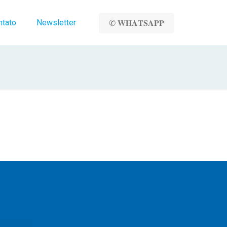
ntato
Newsletter
✆ 𝐖𝐇𝐀𝐓𝐒𝐀𝐏𝐏