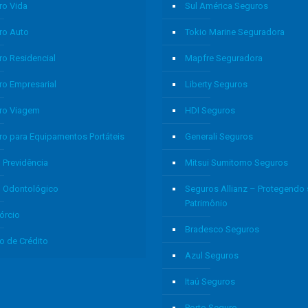
ro Vida
Sul América Seguros
ro Auto
Tokio Marine Seguradora
ro Residencial
Mapfre Seguradora
ro Empresarial
Liberty Seguros
ro Viagem
HDI Seguros
ro para Equipamentos Portáteis
Generali Seguros
 Previdência
Mitsui Sumitomo Seguros
o Odontológico
Seguros Allianz – Protegendo
Patrimônio
órcio
Bradesco Seguros
o de Crédito
Azul Seguros
Itaú Seguros
Porto Seguro