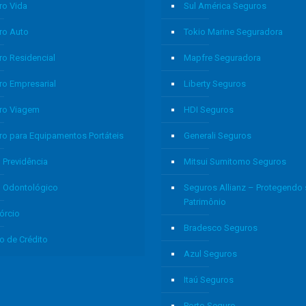
ro Vida
Sul América Seguros
ro Auto
Tokio Marine Seguradora
ro Residencial
Mapfre Seguradora
ro Empresarial
Liberty Seguros
ro Viagem
HDI Seguros
ro para Equipamentos Portáteis
Generali Seguros
 Previdência
Mitsui Sumitomo Seguros
o Odontológico
Seguros Allianz – Protegendo
Patrimônio
órcio
Bradesco Seguros
o de Crédito
Azul Seguros
Itaú Seguros
Porto Seguro