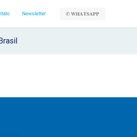
ntato
Newsletter
✆ 𝐖𝐇𝐀𝐓𝐒𝐀𝐏𝐏
Brasil