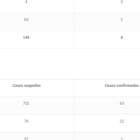
4
0
65
2
145
6
Casos suspeitos
Casos confirmados
752
65
76
22
51
1