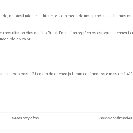
ndo, no Brasil não seria diferente. Com medo de uma pandemia, algumas m
u nos últimos dias aqui no Brasil. Em muitas regiões os estoques desses it
uadruplo do valor.
rus em todo país. 121 casos da doença já foram confirmados e mais de 1.41
Casos suspeitos
Casos confirmados