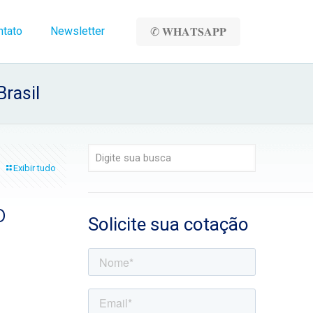
ntato
Newsletter
✆ 𝐖𝐇𝐀𝐓𝐒𝐀𝐏𝐏
Brasil
Exibir tudo
o
Solicite sua cotação