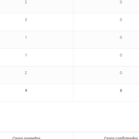
2
0
3
0
1
0
1
0
2
0
9
0
Casos suspeitos
Casos confirmados