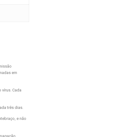
smissão
tomadas em
 vírus. Cada
da três dias.
ntebraço, e não
opagação.