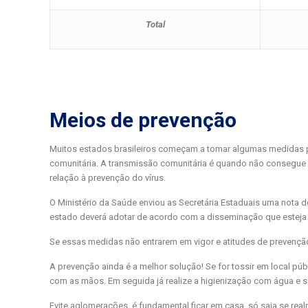
Total
Meios de prevenção
Muitos estados brasileiros começam a tomar algumas medidas pa
comunitária. A transmissão comunitária é quando não consegue 
relação à prevenção do vírus.
O Ministério da Saúde enviou as Secretária Estaduais uma nota
estado deverá adotar de acordo com a disseminação que esteja
Se essas medidas não entrarem em vigor e atitudes de prevenç
A prevenção ainda é a melhor solução! Se for tossir em local púb
com as mãos. Em seguida já realize a higienização com água e sa
Evite aglomerações, é fundamental ficar em casa, só saia se re