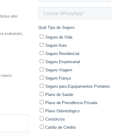
edidas vêm
ens acabaram,
3 casos