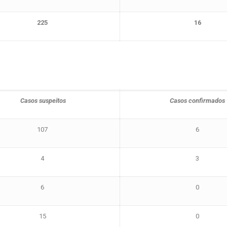
225
16
Casos suspeitos
Casos confirmados
107
6
4
3
6
0
15
0