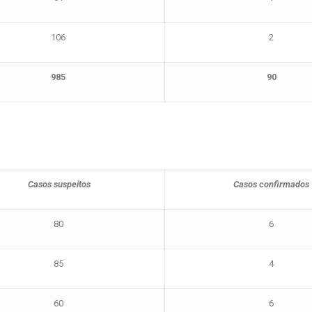
106
2
985
90
Casos suspeitos
Casos confirmados
80
6
85
4
60
6