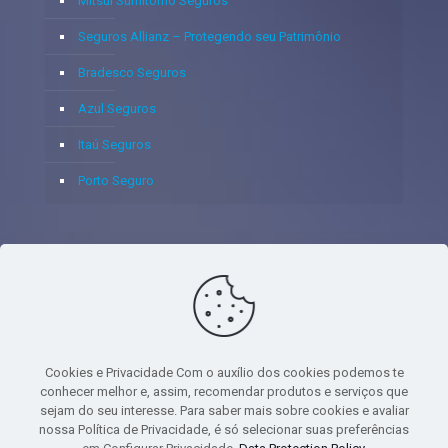
Mitsui Sumitomo Seguros
Seguros Allianz – Protegendo seu Patrimônio
Bradesco Seguros
Azul Seguros
Itaú Seguros
Porto Seguro
© 2020 - Yoshie & Maia Corretora de Seguros Ltda - CNPJ:
05.459.716/0001-75 - SUSEP: 100637106 AV DOS
AUTONOMISTAS, 900, SALA 1807 EDIF SANTORINI ANDAR 18
PAVIMENTO - CEP 06.020-012 - VILA YARA - OSASCO - UF SP -
Cookies e Privacidade Com o auxílio dos cookies podemos te
TELEFONE - (11) 8251-9266
conhecer melhor e, assim, recomendar produtos e serviços que
sejam do seu interesse. Para saber mais sobre cookies e avaliar
nossa Política de Privacidade, é só selecionar suas preferências