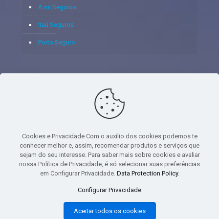
Azul Seguros
Itaú Seguros
Porto Seguro
© 2020 - Yoshie & Maia Corretora de Seguros Ltda - CNPJ:
05.459.716/0001-75 - SUSEP: 100637106 AV DOS
AUTONOMISTAS, 900, SALA 1807 EDIF SANTORINI ANDAR 18
PAVIMENTO - CEP 06.020-012 - VILA YARA - OSASCO - UF SP -
Cookies e Privacidade Com o auxílio dos cookies podemos te
TELEFONE - (11) 8251-9266
conhecer melhor e, assim, recomendar produtos e serviços que
sejam do seu interesse. Para saber mais sobre cookies e avaliar
nossa Política de Privacidade, é só selecionar suas preferências
em Configurar Privacidade.
Data Protection Policy
.
gtag('event', 'purchase', { 'transaction_id': 't_12345', 'currency': 'USD', 'value':
Configurar Privacidade
1.23, user_data: { email_address: 'johnsmith@email.com', phone_number:
'1234567890', address: { first_name: 'john', last_name: 'smith', city:
Aceitar todos os cookies
'menlopark', region: 'ca', postal_code: '94025', country: 'usa', }, }, items: [{