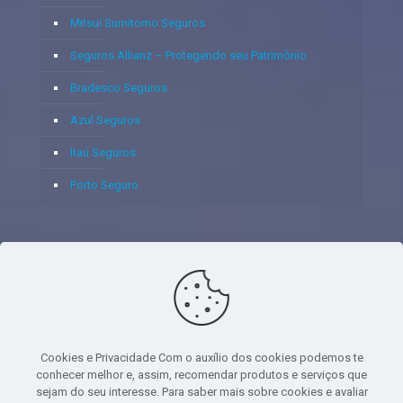
Mitsui Sumitomo Seguros
Seguros Allianz – Protegendo seu Patrimônio
Bradesco Seguros
Azul Seguros
Itaú Seguros
Porto Seguro
© 2020 - Yoshie & Maia Corretora de Seguros Ltda - CNPJ:
05.459.716/0001-75 - SUSEP: 100637106 AV DOS
AUTONOMISTAS, 900, SALA 1807 EDIF SANTORINI ANDAR 18
PAVIMENTO - CEP 06.020-012 - VILA YARA - OSASCO - UF SP -
Cookies e Privacidade Com o auxílio dos cookies podemos te
TELEFONE - (11) 8251-9266
conhecer melhor e, assim, recomendar produtos e serviços que
sejam do seu interesse. Para saber mais sobre cookies e avaliar