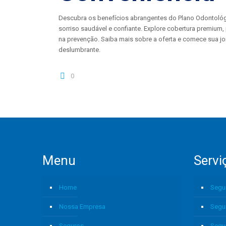
Descubra os benefícios abrangentes do Plano Odontológ
sorriso saudável e confiante. Explore cobertura premium, 
na prevenção. Saiba mais sobre a oferta e comece sua jo
deslumbrante.
0
Menu
Servi
Home
Segu
Nossa Empresa
Segu
Seguros
Segu