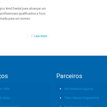
ico Amil Dental para alcançar um
profissionais qualificados e foco
rnada para um sorriso
Leia mais
ços
Parceiros
ro Vida
Sul América Seguros
ro Auto
Tokio Marine Seguradora
ro Residencial
Mapfre Seguradora