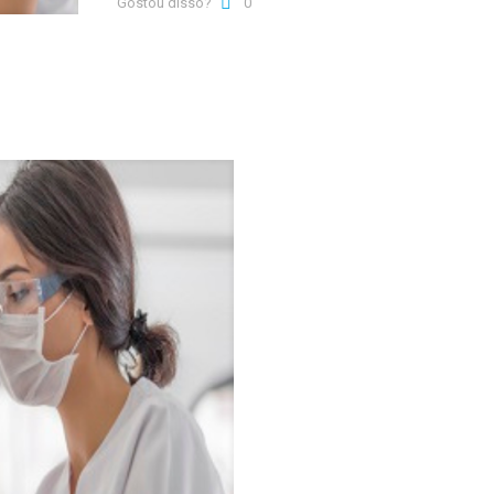
Gostou disso?
0