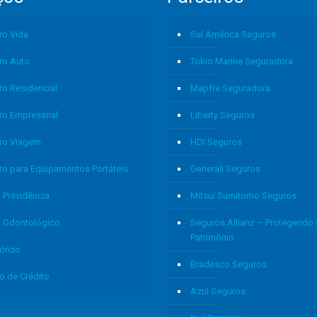
ro Vida
Sul América Seguros
ro Auto
Tokio Marine Seguradora
ro Residencial
Mapfre Seguradora
ro Empresarial
Liberty Seguros
ro Viagem
HDI Seguros
ro para Equipamentos Portáteis
Generali Seguros
 Previdência
Mitsui Sumitomo Seguros
o Odontológico
Seguros Allianz – Protegendo
Patrimônio
órcio
Bradesco Seguros
o de Crédito
Azul Seguros