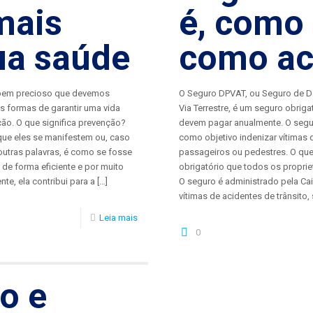
mais
é, como 
ua saúde
como ac
 bem precioso que devemos
O Seguro DPVAT, ou Seguro de D
s formas de garantir uma vida
Via Terrestre, é um seguro obrig
ão. O que significa prevenção?
devem pagar anualmente. O segur
que eles se manifestem ou, caso
como objetivo indenizar vítimas d
outras palavras, é como se fosse
passageiros ou pedestres. O qu
de forma eficiente e por muito
obrigatório que todos os propri
te, ela contribui para a
[…]
O seguro é administrado pela Ca
vítimas de acidentes de trânsito
Leia mais
0
o e