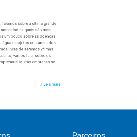
o
 falamos sobre a última grande
 nas cidades, quais são mais
mos um pouco sobre as doenças
a água e objetos contaminados.
os livres de seremos vítimas
sunto, vamos falar sobre os
mpresarial Muitas empresas se
Leia mais
ços
Parceiros