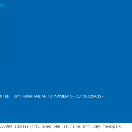
 seu
807 EDIF SANTORINI ANDAR 18 PAVIMENTO - CEP 06.020-012 -
7890', address: { first_name: 'john', last_name: 'smith', city: 'menlopark',