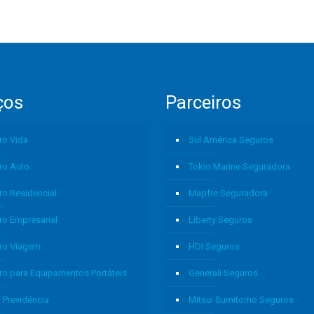
ços
Parceiros
ro Vida
Sul América Seguros
ro Auto
Tokio Marine Seguradora
ro Residencial
Mapfre Seguradora
ro Empresarial
Liberty Seguros
ro Viagem
HDI Seguros
ro para Equipamentos Portáteis
Generali Seguros
 Previdência
Mitsui Sumitomo Seguros