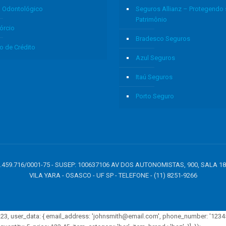
o Odontológico
Seguros Allianz – Protegendo
Patrimônio
órcio
Bradesco Seguros
o de Crédito
Azul Seguros
Itaú Seguros
Porto Seguro
: 05.459.716/0001-75 - SUSEP: 100637106 AV DOS AUTONOMISTAS, 900, SALA 1
VILA YARA - OSASCO - UF SP - TELEFONE - (11) 8251-9266
e': 1.23, user_data: { email_address: 'johnsmith@email.com', phone_number: '123456