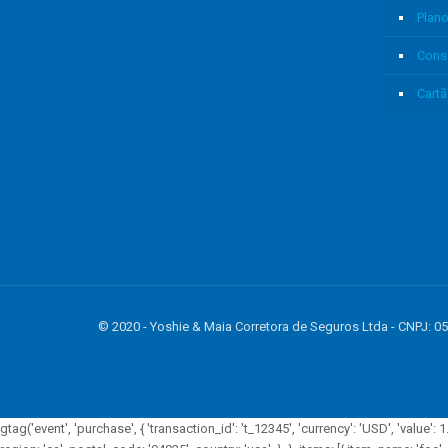
Plan
Cons
Cartã
© 2020 - Yoshie & Maia Corretora de Seguros Ltda - CNPJ
gtag('event', 'purchase', { 'transaction_id': 't_12345', 'currency': 'USD', 'valu