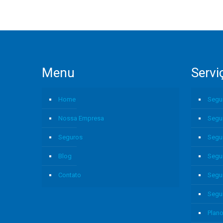
Menu
Servi
Home
Segu
Nossa Empresa
Segu
Seguros
Segu
Blog
Segu
Contato
Segu
Segu
Plano