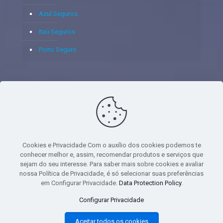
Azul Seguros
Itaú Seguros
Porto Seguro
© 2020 - Yoshie & Maia Corretora de Seguros Ltda - CNPJ:
05.459.716/0001-75 - SUSEP: 100637106 AV DOS
AUTONOMISTAS, 900, SALA 1807 EDIF SANTORINI ANDAR 18
PAVIMENTO - CEP 06.020-012 - VILA YARA - OSASCO - UF SP -
Cookies e Privacidade Com o auxílio dos cookies podemos te
TELEFONE - (11) 8251-9266
conhecer melhor e, assim, recomendar produtos e serviços que
sejam do seu interesse. Para saber mais sobre cookies e avaliar
nossa Política de Privacidade, é só selecionar suas preferências
em Configurar Privacidade.
Data Protection Policy
.
gtag('event', 'purchase', { 'transaction_id': 't_12345', 'currency': 'USD', 'value':
Configurar Privacidade
1.23, user_data: { email_address: 'johnsmith@email.com', phone_number:
'1234567890', address: { first_name: 'john', last_name: 'smith', city:
Aceitar todos os cookies
'menlopark', region: 'ca', postal_code: '94025', country: 'usa', }, }, items: [{