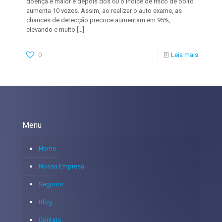
doença é maior e depois dos 60 o índice de risco de óbito
aumenta 10 vezes. Assim, ao realizar o auto exame, as
chances de detecção precoce aumentam em 95%,
elevando e muito
[…]
0
Leia mais
Menu
Home
Nossa Empresa
Seguros
Blog
Contato