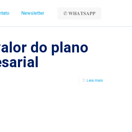
ntato
Newsletter
✆ 𝐖𝐇𝐀𝐓𝐒𝐀𝐏𝐏
alor do plano
sarial
Leia mais