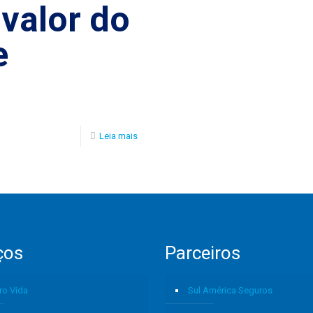
valor do
e
Leia mais
ços
Parceiros
ro Vida
Sul América Seguros