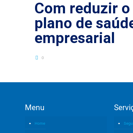
Com reduzir o 
plano de saúd
empresarial
0
Menu
Servi
Home
Segu