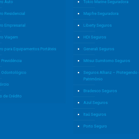
ro Auto
Tokio Marine Seguradora
ro Residencial
Mapfre Seguradora
ro Empresarial
Liberty Seguros
ro Viagem
HDI Seguros
ro para Equipamentos Portáteis
Generali Seguros
 Previdência
Mitsui Sumitomo Seguros
o Odontológico
Seguros Allianz – Protegendo
Patrimônio
órcio
Bradesco Seguros
o de Crédito
Azul Seguros
Itaú Seguros
Porto Seguro