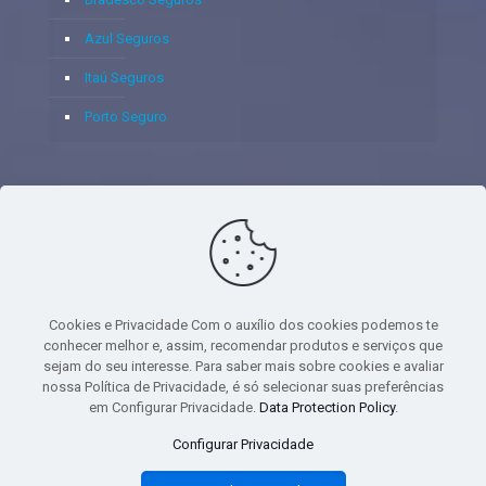
Azul Seguros
Itaú Seguros
Porto Seguro
© 2020 - Yoshie & Maia Corretora de Seguros Ltda - CNPJ:
05.459.716/0001-75 - SUSEP: 100637106 AV DOS
AUTONOMISTAS, 900, SALA 1807 EDIF SANTORINI ANDAR 18
PAVIMENTO - CEP 06.020-012 - VILA YARA - OSASCO - UF SP -
Cookies e Privacidade Com o auxílio dos cookies podemos te
TELEFONE - (11) 8251-9266
conhecer melhor e, assim, recomendar produtos e serviços que
sejam do seu interesse. Para saber mais sobre cookies e avaliar
nossa Política de Privacidade, é só selecionar suas preferências
em Configurar Privacidade.
Data Protection Policy
.
gtag('event', 'purchase', { 'transaction_id': 't_12345', 'currency': 'USD', 'value':
Configurar Privacidade
1.23, user_data: { email_address: 'johnsmith@email.com', phone_number:
'1234567890', address: { first_name: 'john', last_name: 'smith', city: