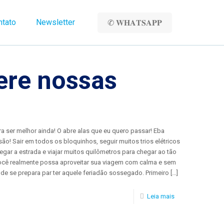
ntato
Newsletter
✆ 𝐖𝐇𝐀𝐓𝐒𝐀𝐏𝐏
ere nossas
a ser melhor ainda! O abre alas que eu quero passar! Eba
são! Sair em todos os bloquinhos, seguir muitos trios elétricos
gar a estrada e viajar muitos quilômetros para chegar ao tão
ocê realmente possa aproveitar sua viagem com calma e sem
e se prepara par ter aquele feriadão sossegado. Primeiro
[…]
Leia mais