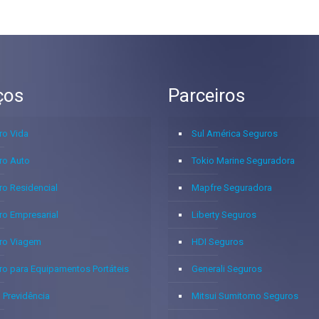
ços
Parceiros
ro Vida
Sul América Seguros
ro Auto
Tokio Marine Seguradora
ro Residencial
Mapfre Seguradora
ro Empresarial
Liberty Seguros
ro Viagem
HDI Seguros
ro para Equipamentos Portáteis
Generali Seguros
 Previdência
Mitsui Sumitomo Seguros