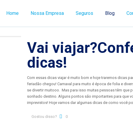
Home
Nossa Empresa
Seguros
Blog
Co
Vai viajar?Conf
dicas!
Com essas dicas viajar é muito bom e hoje traremos dicas par
feriadão chegou! Carnaval para muito é época de folia e diver
se divertir muitooo. Mas para isso muitas pessoas têm que pe
sonhado destino. Alguns pontos são importantes para que v
imprevistos! Hoje vamos dar algumas dicas de como você pod
Gostou disso?
0