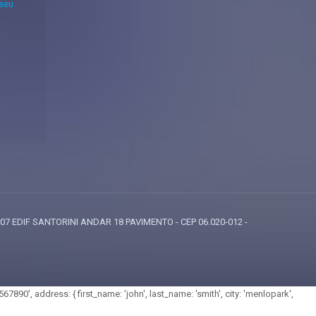
 seu
807 EDIF SANTORINI ANDAR 18 PAVIMENTO - CEP 06.020-012 -
7890', address: { first_name: 'john', last_name: 'smith', city: 'menlopark',