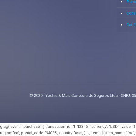
Plan
Cons
Cartã
© 2020 - Yoshie & Maia Corretora de Seguros Ltda - CNPJ
gtag('event', 'purchase', { 'transaction_id': 't_12345', 'currency': 'USD', 'valu
region: 'ca', postal_code: '94025', country: 'usa', }, }, items: [{ item_name: 'foo', 