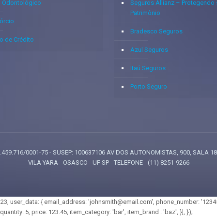
o Odontológico
Seguros Allianz – Protegendo
Patrimônio
órcio
Bradesco Seguros
o de Crédito
Azul Seguros
Itaú Seguros
Porto Seguro
: 05.459.716/0001-75 - SUSEP: 100637106 AV DOS AUTONOMISTAS, 900, SALA 1
VILA YARA - OSASCO - UF SP - TELEFONE - (11) 8251-9266
e': 1.23, user_data: { email_address: 'johnsmith@email.com', phone_number: '123456
quantity: 5, price: 123.45, item_category: 'bar', item_brand : 'baz', }], });