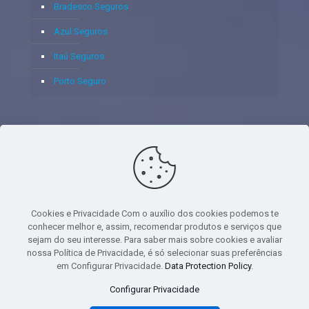
Bradesco Seguros
Azul Seguros
Itaú Seguros
Porto Seguro
© 2020 - Yoshie & Maia Corretora de Seguros Ltda - CNPJ:
05.459.716/0001-75 - SUSEP: 100637106 AV DOS
AUTONOMISTAS, 900, SALA 1807 EDIF SANTORINI ANDAR 18
PAVIMENTO - CEP 06.020-012 - VILA YARA - OSASCO - UF SP -
Cookies e Privacidade Com o auxílio dos cookies podemos te
TELEFONE - (11) 8251-9266
conhecer melhor e, assim, recomendar produtos e serviços que
sejam do seu interesse. Para saber mais sobre cookies e avaliar
nossa Política de Privacidade, é só selecionar suas preferências
em Configurar Privacidade.
Data Protection Policy
.
gtag('event', 'purchase', { 'transaction_id': 't_12345', 'currency': 'USD', 'value':
Configurar Privacidade
1.23, user_data: { email_address: 'johnsmith@email.com', phone_number:
'1234567890', address: { first_name: 'john', last_name: 'smith', city: