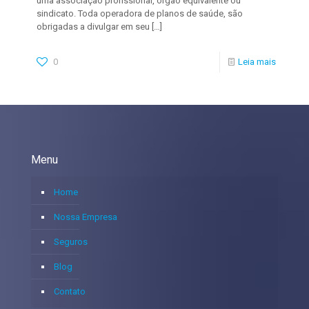
uma associação profissional, órgão equivalente ou
sindicato. Toda operadora de planos de saúde, são
obrigadas a divulgar em seu
[…]
0
Leia mais
Menu
Home
Nossa Empresa
Seguros
Blog
Contato