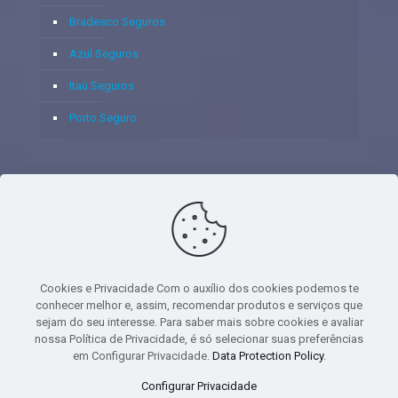
Bradesco Seguros
Azul Seguros
Itaú Seguros
Porto Seguro
© 2020 - Yoshie & Maia Corretora de Seguros Ltda - CNPJ:
05.459.716/0001-75 - SUSEP: 100637106 AV DOS
AUTONOMISTAS, 900, SALA 1807 EDIF SANTORINI ANDAR 18
PAVIMENTO - CEP 06.020-012 - VILA YARA - OSASCO - UF SP -
Cookies e Privacidade Com o auxílio dos cookies podemos te
TELEFONE - (11) 8251-9266
conhecer melhor e, assim, recomendar produtos e serviços que
sejam do seu interesse. Para saber mais sobre cookies e avaliar
nossa Política de Privacidade, é só selecionar suas preferências
em Configurar Privacidade.
Data Protection Policy
.
gtag('event', 'purchase', { 'transaction_id': 't_12345', 'currency': 'USD', 'value':
Configurar Privacidade
1.23, user_data: { email_address: 'johnsmith@email.com', phone_number: